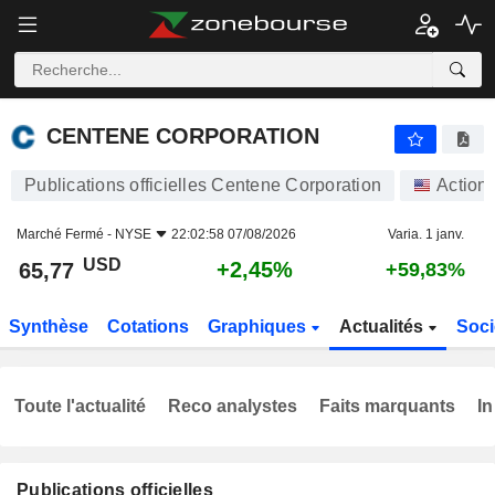
CENTENE CORPORATION
65,77
$
+2,45%
CENTENE CORPORATION
Publications officielles Centene Corporation
Action
Marché Fermé -
NYSE
22:02:58 07/08/2026
Varia. 1 janv.
USD
+2,45%
65,77
+59,83%
Synthèse
Cotations
Graphiques
Actualités
Soci
Toute l'actualité
Reco analystes
Faits marquants
In
Publications officielles