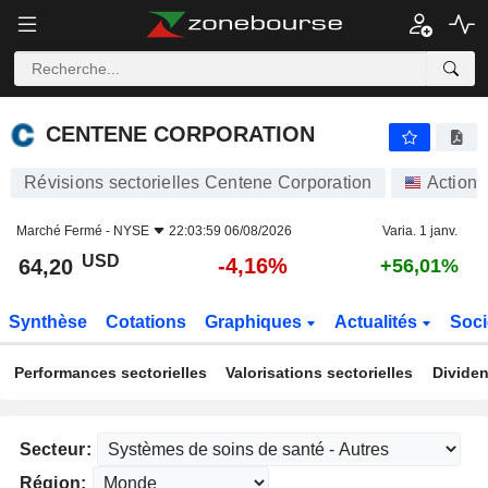
CENTENE CORPORATION
64,20
$
-4,16%
CENTENE CORPORATION
Révisions sectorielles Centene Corporation
Actions
Marché Fermé -
NYSE
22:03:59 06/08/2026
Varia. 1 janv.
USD
-4,16%
64,20
+56,01%
Synthèse
Cotations
Graphiques
Actualités
Soci
Performances sectorielles
Valorisations sectorielles
Dividen
Secteur:
Région: