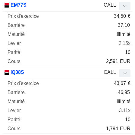
Prix
EM77S
CALL
d'exercice
Barrière
Maturité
Elasticité
34,50
€
Mnemo
Type
Parit
37,10
Illimité
2.15x
10
2,591
EUR
IQ38S
CALL
43,67
€
46,95
Illimité
3.11x
10
1,794
EUR