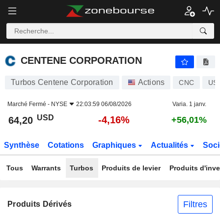
CENTENE CORPORATION
64,20
$
-4,16%
CENTENE CORPORATION
Turbos Centene Corporation
Actions
CNC
US
Marché Fermé -
NYSE
22:03:59 06/08/2026
Varia. 1 janv.
USD
-4,16%
64,20
+56,01%
Synthèse
Cotations
Graphiques
Actualités
Soci
Tous
Warrants
Turbos
Produits de levier
Produits d'inv
Filtres
Produits Dérivés