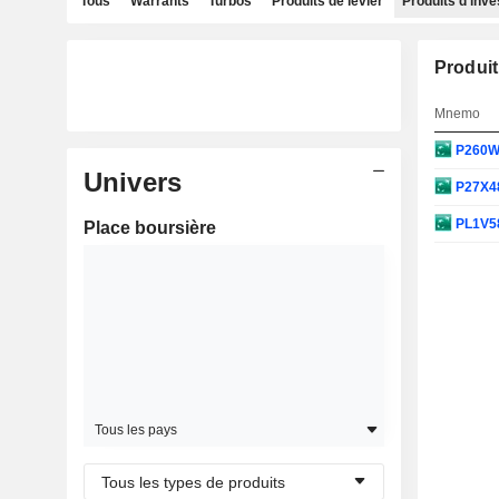
Tous
Warrants
Turbos
Produits de levier
Produits d'inv
Produit
Mnemo
P260
Univers
P27X4
PL1V5
Place boursière
Tous les pays
Tous les types de produits