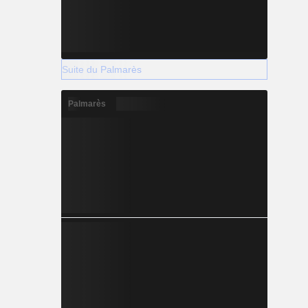
Suite du Palmarès
Palmarès