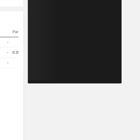
Parité
Cours
-
1
90,45
EUR
-
0.353
85,72
EUR
-
1
53.64 / 53.84