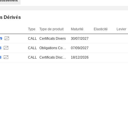
estissement
s Dérivés
Type
Type de produit
Maturité
Elasticité
Levier
W9
CALL
Certificats Divers
30/07/2027
8
CALL
Obligations Convertibles
07/09/2027
8
CALL
Certificats Discount
18/12/2026