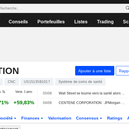
Conseils
Portefeuilles
Listes
Trading
Sc
TION
Ajouter à une liste
Rapp
CNC
US15135B1017
Système de soins de santé
. 5j.
Varia. 1 janv.
05/08
Wall Street se tourne vers la santé alors que les valeurs technologiques traversent une zone de turbulences
71%
+59,83%
04/08
CENTENE CORPORATION : JPMorgan Chase n'est pas inspiré par le dossier
Société
Finances
Valorisation
Consensus
Ratings