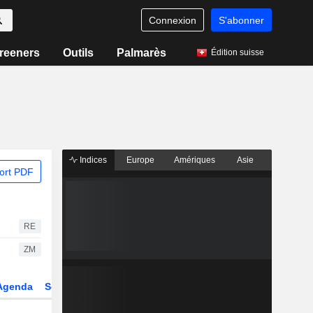
Connexion
S'abonner
reeners
Outils
Palmarès
Édition suisse
Indices
Europe
Amériques
Asie
ort PDF
RE
ZM
Agenda
Secteur
Dérivés
Fonds et ETFs