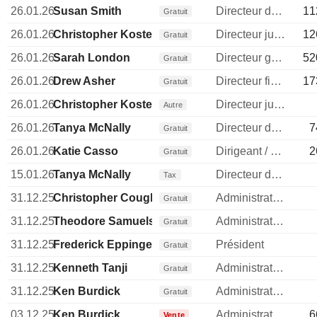
26.01.26
Susan Smith
Directeur des operations
11
Gratuit
26.01.26
Christopher Koster
Directeur juridique
12
Gratuit
26.01.26
Sarah London
Directeur general
52
Gratuit
26.01.26
Drew Asher
Directeur financier
17
Gratuit
26.01.26
Christopher Koster
Directeur juridique
Autre
26.01.26
Tanya McNally
Directeur des ressources humaines
7
Gratuit
26.01.26
Katie Casso
Dirigeant / cadre principal
2
Gratuit
15.01.26
Tanya McNally
Directeur des ressources humaines
Tax
31.12.25
Christopher Coughlin
Administrateur
Gratuit
31.12.25
Theodore Samuels
Administrateur
Gratuit
31.12.25
Frederick Eppinger
Président
Gratuit
31.12.25
Kenneth Tanji
Administrateur
Gratuit
31.12.25
Ken Burdick
Administrateur
Gratuit
03.12.25
Ken Burdick
Administrateur
6
Vente