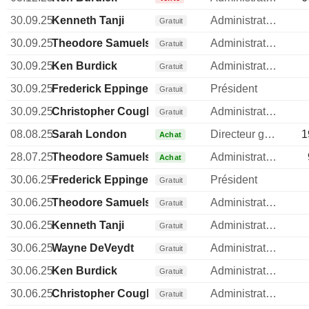
30.09.25
Kenneth Tanji
Administrateur
Gratuit
30.09.25
Theodore Samuels
Administrateur
Gratuit
30.09.25
Ken Burdick
Administrateur
Gratuit
30.09.25
Frederick Eppinger
Président
Gratuit
30.09.25
Christopher Coughlin
Administrateur
Gratuit
08.08.25
Sarah London
Directeur general
1
Achat
28.07.25
Theodore Samuels
Administrateur
Achat
30.06.25
Frederick Eppinger
Président
Gratuit
30.06.25
Theodore Samuels
Administrateur
Gratuit
30.06.25
Kenneth Tanji
Administrateur
Gratuit
30.06.25
Wayne DeVeydt
Administrateur
Gratuit
30.06.25
Ken Burdick
Administrateur
Gratuit
30.06.25
Christopher Coughlin
Administrateur
Gratuit