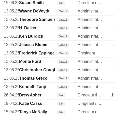
15.06.25
Susan Smith
Directeur des operations
Tax
13.05.25
Wayne DeVeydt
Administrateur
Gratuit
13.05.25
Theodore Samuels
Administrateur
Gratuit
13.05.25
H. Dallas
Administrateur
Gratuit
13.05.25
Ken Burdick
Administrateur
Gratuit
13.05.25
Jessica Blume
Administrateur
Gratuit
13.05.25
Frederick Eppinger
Président
Gratuit
13.05.25
Monte Ford
Administrateur
Gratuit
13.05.25
Christopher Coughlin
Administrateur
Gratuit
13.05.25
Thomas Greco
Administrateur
Gratuit
13.05.25
Kenneth Tanji
Administrateur
Gratuit
26.04.25
Drew Asher
Directeur financier
1
Tax
19.04.25
Katie Casso
Dirigeant / cadre principal
Tax
15.04.25
Tanya McNally
Directeur des ressources humaines
Tax