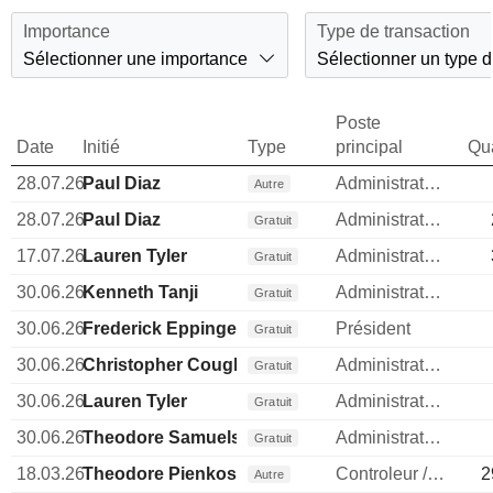
Importance
Type de transaction
Sélectionner une importance
Sélectionner un type d
Poste
Date
Initié
Type
principal
Qua
28.07.26
Paul Diaz
Administrateur
Autre
28.07.26
Paul Diaz
Administrateur
Gratuit
17.07.26
Lauren Tyler
Administrateur
Gratuit
30.06.26
Kenneth Tanji
Administrateur
Gratuit
30.06.26
Frederick Eppinger
Président
Gratuit
30.06.26
Christopher Coughlin
Administrateur
Gratuit
30.06.26
Lauren Tyler
Administrateur
Gratuit
30.06.26
Theodore Samuels
Administrateur
Gratuit
18.03.26
Theodore Pienkos
Controleur / auditeur
2
Autre