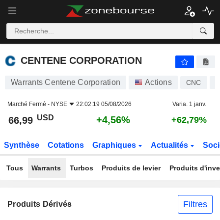
CENTENE CORPORATION
66,99
$
+4,56%
CENTENE CORPORATION
Warrants Centene Corporation
Actions
CNC
U
Marché Fermé -
NYSE
22:02:19 05/08/2026
Varia. 1 janv.
USD
+4,56%
66,99
+62,79%
Synthèse
Cotations
Graphiques
Actualités
Soci
Tous
Warrants
Turbos
Produits de levier
Produits d'inv
Filtres
Produits Dérivés