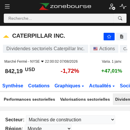
CATERPILLAR INC.
842,19
$
-1,72%
CATERPILLAR INC.
Dividendes sectoriels Caterpillar Inc.
Actions
CA
Marché Fermé -
NYSE
22:00:02 07/08/2026
Varia. 1 janv.
USD
-1,72%
842,19
+47,01%
Synthèse
Cotations
Graphiques
Actualités
Soci
Performances sectorielles
Valorisations sectorielles
Dividen
Secteur:
Région: