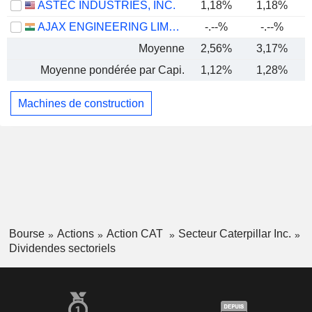
ASTEC INDUSTRIES, INC.
1,18%
1,18%
AJAX ENGINEERING LIMITED
-.--%
-.--%
Moyenne
2,56%
3,17%
Moyenne pondérée par Capi.
1,12%
1,28%
Machines de construction
Bourse
Actions
Action CAT
Secteur Caterpillar Inc.
Dividendes sectoriels