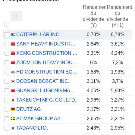
Rendement
Rendement
du
du
dividende
dividende
(Y)
(Y+1)
CATERPILLAR INC.
0,73%
0,78%
SANY HEAVY INDUSTRY CO.,LTD
2,84%
3,61%
XCMG CONSTRUCTION MACHINERY CO., LTD.
3,31%
4,24%
ZOOMLION HEAVY INDUSTRY SCIENCE AND TECHNOLOGY CO., LTD.
6%
7,2%
HD CONSTRUCTION EQUIPMENT CO., LTD.
1,88%
1,93%
DOOSAN BOBCAT INC.
3,11%
3,7%
GUANGXI LIUGONG MACHINERY CO., LTD.
4,06%
5,94%
TAKEUCHI MFG. CO., LTD.
2,96%
3,27%
DEUTZ AG
2,17%
3,21%
ALIMAK GROUP AB
2,65%
3,21%
TADANO LTD.
2,43%
2,95%