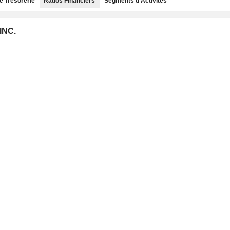
e Trésorerie
Ratios Financiers
Segments d'Activités
INC.