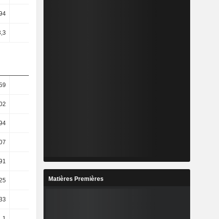
94
2,98
3,08
4,44
3,3
2,36
2,59
3,5
59
12,84
-3,36
4,29
02
36,68
-0,88
-7,71
94
31,42
-1,05
-11,17
07
38,31
-1,06
-13,15
91
40,1
-0,77
-13,26
Matières Premières
25
54,12
4,41
-17,67
33
54,14
4,42
-17,68
,1
40,04
-1,11
-13,54