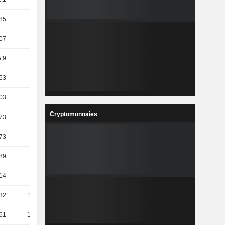
85
59,18
9,59
-14,69
07
4,98
-0,38
17,83
,9
1,81
1,58
7,77
,53
5,71
9,44
56,55
,03
6,75
0,33
12,33
Cryptomonnaies
73
38,67
1,68
13,75
,73
22,84
-0,02
9,37
89
65,92
-6,6
-2,46
14
18,97
3,98
33,31
,32
137,39
-39,04
10,38
,61
128,62
-37,63
9,67