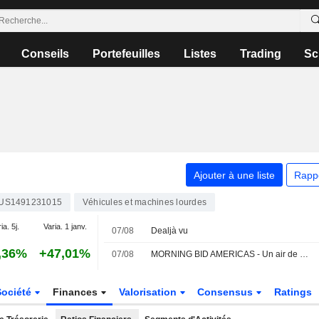
Conseils
Portefeuilles
Listes
Trading
Sc
Ajouter à une liste
Rapp
US1491231015
Véhicules et machines lourdes
ia. 5j.
Varia. 1 janv.
07/08
Dealjà vu
,36%
+47,01%
07/08
MORNING BID AMERICAS - Un air de déjà-vu
Société
Finances
Valorisation
Consensus
Ratings