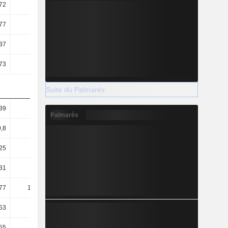
72
0,79
0,74
0,73
77
7,45
6,69
5,2
37
6,85
6,43
6,17
73
2,6
2,41
2,56
Suite du Palmarès
39
1,35
1,42
1,44
Palmarès
0,8
0,8
0,8
0,87
25
0,37
0,37
0,32
31
53,32
56,89
59,15
77
140,12
152,01
142,58
53
70,33
70,47
65,94
55
123,1
138,43
135,78