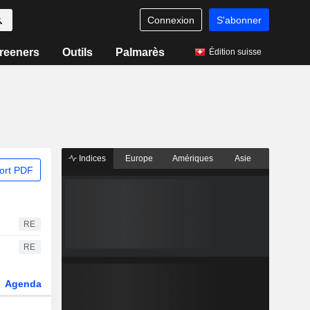
Connexion
S'abonner
reeners
Outils
Palmarès
Édition suisse
Indices
Europe
Amériques
Asie
ort PDF
RE
RE
Agenda
Secteur
Dérivés
Fonds et ETFs