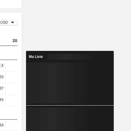
USD
2023
2024
2025
Ma Liste
7,4
10,08
9,67
7,89
25
15,33
14,56
11,87
37
58,38
55,33
43,53
45
58,45
55,36
43,54
19
31,73
32,54
28,79