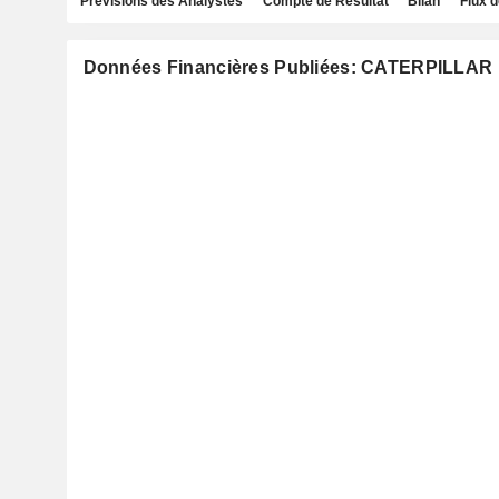
Prévisions des Analystes
Compte de Résultat
Bilan
Flux d
Données Financières Publiées: CATERPILLAR 