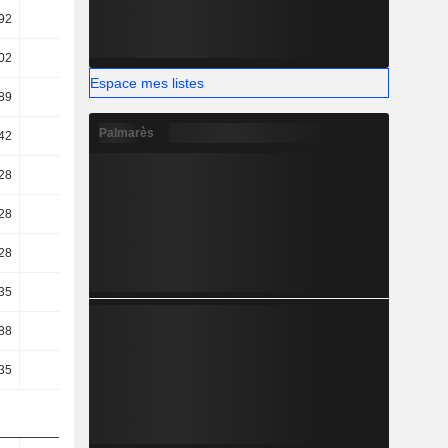
92
8,38
8,82
8,58
02
23,47
24,14
20,66
Espace mes listes
89
20,71
21,2
17,66
Palmarès
42
20,38
20,93
17,41
28
15,41
16,65
13,14
28
15,41
16,65
13,14
28
15,41
16,65
13,14
35
12,84
13,14
10,89
88
12,66
8,05
8,64
35
13,13
8,55
9,1