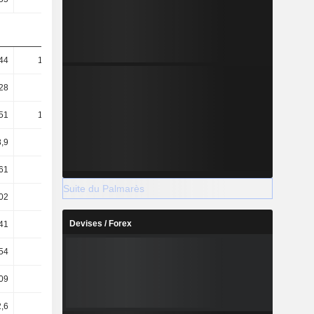
44
197,16
200,12
206,67
28
66,35
66,68
67,39
51
127,67
142,66
146,66
,9
42,96
47,53
47,82
61
77,7
77,79
78,38
Suite du Palmarès
02
26,75
26,49
23,43
Devises / Forex
41
31,29
31,05
28,33
54
25,24
24,77
19,79
09
2,41
2,45
3,1
2,6
1,9
2,07
2,44