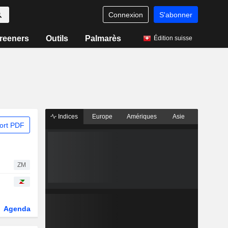
Connexion
S'abonner
reeners
Outils
Palmarès
Édition suisse
Indices
Europe
Amériques
Asie
ort PDF
ZM
Agenda
Secteur
Dérivés
Fonds et ETFs