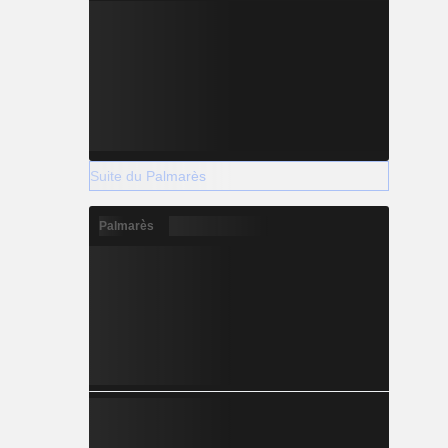
Suite du Palmarès
Palmarès