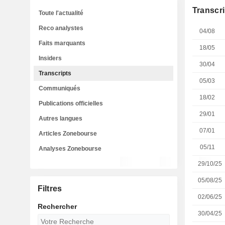
Transcri
Toute l'actualité
Reco analystes
04/08
Faits marquants
18/05
Insiders
30/04
Transcripts
05/03
Communiqués
18/02
Publications officielles
29/01
Autres langues
07/01
Articles Zonebourse
05/11
Analyses Zonebourse
29/10/25
05/08/25
Filtres
02/06/25
Rechercher
30/04/25