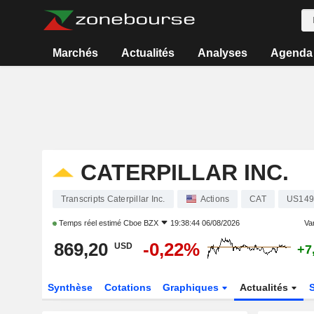
Marchés
Actualités
Analyses
Agenda
CATERPILLAR INC.
Transcripts Caterpillar Inc.
Actions
CAT
US149
Temps réel estimé
Cboe BZX
19:38:44 06/08/2026
Var
869,20
-0,22%
USD
+7
Synthèse
Cotations
Graphiques
Actualités