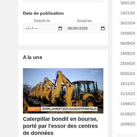
30/01/25
Date de publication
19/11/24
Depuis le
Jusqu'au
30/10/24
24/09/24
06/08/24
18/06/24
A la une
25/04/24
05/02/24
16/11/23
31/10/23
10/08/23
01/08/23
Caterpillar bondit en bourse,
20/06/23
porté par l'essor des centres
de données