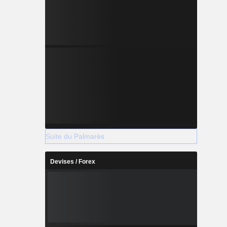
Suite du Palmarès
Devises / Forex