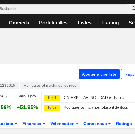
Conseils
Portefeuilles
Listes
Trading
Sc
Ajouter à une liste
Rapp
1231015
Véhicules et machines lourdes
ia. 5j.
Varia. 1 janv.
19:01
CATERPILLAR INC. : DA Davidson conserve son opinion neutre
,58%
+51,95%
16:53
Pourquoi les marchés refusent de décrocher ?
Société
Finances
Valorisation
Consensus
Ratings