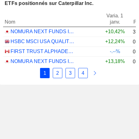
ETFs positionnés sur Caterpillar Inc.
Varia. 1
Nom
janv.
Po
NOMURA NEXT FUNDS INTERNATIONAL EQUITY MSCI-KOKUSAI (YEN-HEDGED) ETF - JPY
+10,42%
3,
HSBC MSCI USA QUALITY UCITS ETF - USD
+12,24%
0,
FIRST TRUST ALPHADEX U.S. INDUSTRIALS SECTOR INDEX ETF - CAD HEDGED
-.--%
0,
NOMURA NEXT FUNDS INTERNATIONAL EQUITY MSCI-KOKUSAI (UNHEDGED) ETF - JPY
+13,18%
0,
1
2
3
4