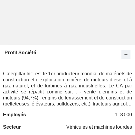
Profil Société
Caterpillar Inc. est le 1er producteur mondial de matériels de
construction et d'exploitation minière, de moteurs diesel et à
gaz naturel, et de turbines à gaz industrielles. Le CA par
activité se répartit comme suit : - vente d'engins et de
moteurs (94,7%) : engins de terrassement et de construction
(pelleteuses, élévateurs, bulldozers, etc.), tracteurs agricoles
et forestiers, moteurs et turbines (destinés aux poids lourds,
Employés
118 000
aux bateaux, aux machines industrielles et aux centrales
électriques), systèmes de trains de roulement, circuits et
Secteur
Véhicules et machines lourdes
composants hydrauliques, etc. ; - prestations de services
financiers (5,3%). La répartition géographique du CA est la