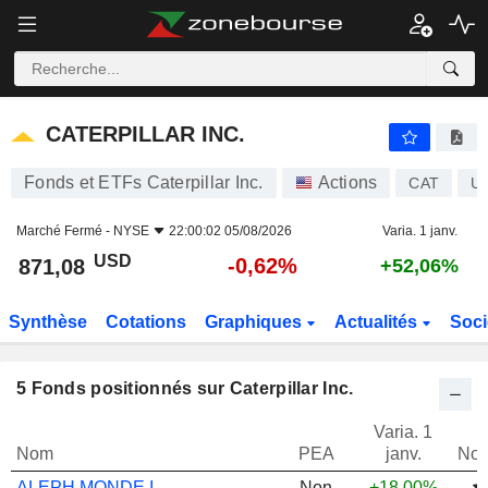
CATERPILLAR INC.
871,08
$
-0,62%
CATERPILLAR INC.
Fonds et ETFs Caterpillar Inc.
Actions
CAT
U
Marché Fermé -
NYSE
22:00:02 05/08/2026
Varia. 1 janv.
USD
-0,62%
871,08
+52,06%
Synthèse
Cotations
Graphiques
Actualités
Soci
5
Fonds positionnés sur Caterpillar Inc.
Varia. 1
Nom
PEA
janv.
Not
ALEPH MONDE I
Non
+18,00%