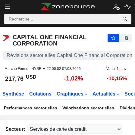
CAPITAL ONE FINANCIAL CORPORATION
217,76
$
-1,02%
CAPITAL ONE FINANCIAL
CORPORATION
Révisions sectorielles Capital One Financial Corporation
Marché Fermé -
NYSE
22:00:02 07/08/2026
Varia. 1 janv.
USD
-1,02%
217,76
-10,15%
Synthèse
Cotations
Graphiques
Actualités
Soci
Performances sectorielles
Valorisations sectorielles
Dividen
Secteur: