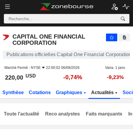
CAPITAL ONE FINANCIAL CORPORATION
220,00
$
-0,74%
CAPITAL ONE FINANCIAL
CORPORATION
Publications officielles Capital One Financial Corporation
Marché Fermé -
NYSE
22:00:02 06/08/2026
Varia. 1 janv.
USD
-0,74%
220,00
-9,23%
Synthèse
Cotations
Graphiques
Actualités
Soci
Toute l'actualité
Reco analystes
Faits marquants
In