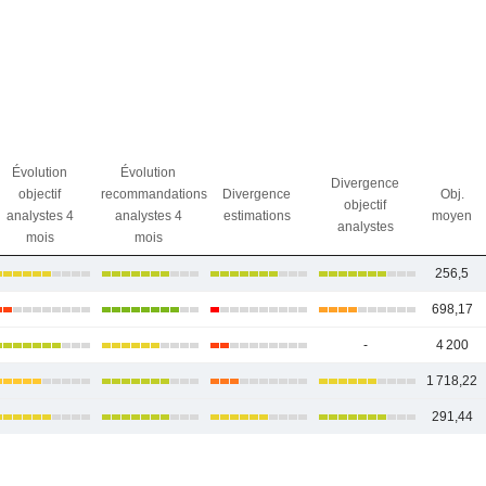
Évolution
Évolution
Divergence
objectif
recommandations
Divergence
Obj.
objectif
analystes 4
analystes 4
estimations
moyen
analystes
mois
mois
256,5
698,17
-
4 200
1 718,22
291,44