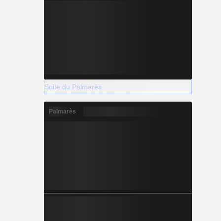
Suite du Palmarès
Palmarès