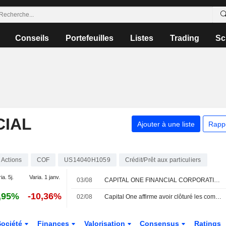
Conseils
Portefeuilles
Listes
Trading
Sc
CIAL
Ajouter à une liste
Rapp
Actions
COF
US14040H1059
Crédit/Prêt aux particuliers
ia. 5j.
Varia. 1 janv.
03/08
CAPITAL ONE FINANCIAL CORPORATION : UBS toujours positif
,95%
-10,36%
02/08
Capital One affirme avoir clôturé les comptes de la Trump Organization après une enquête de lutte contre le blanchiment d'argent
Société
Finances
Valorisation
Consensus
Ratings