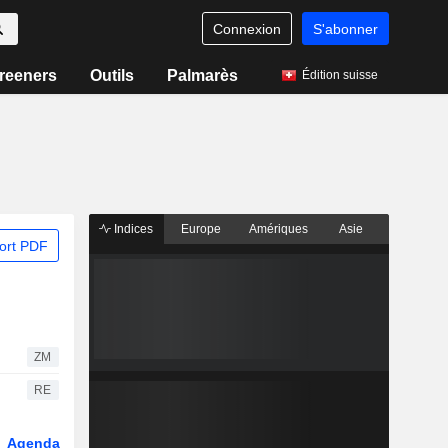
Connexion
S'abonner
reeners
Outils
Palmarès
Édition suisse
Indices
Europe
Amériques
Asie
ort PDF
ZM
RE
Agenda
Secteur
Dérivés
Fonds et ETFs