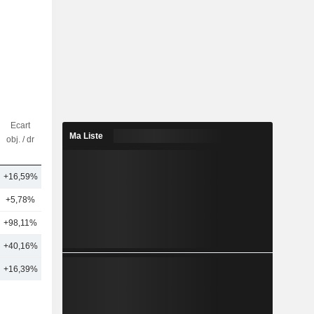
Ecart
Nbr
Ma Liste
obj. / dr
d'analystes
+16,59%
22
+5,78%
24
+98,11%
1
+40,16%
16
+16,39%
22