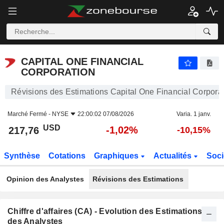
CAPITAL ONE FINANCIAL CORPORATION
217,76
$
-1,02%
CAPITAL ONE FINANCIAL
CORPORATION
Révisions des Estimations Capital One Financial Corpora
Marché Fermé -
NYSE
22:00:02 07/08/2026
Varia. 1 janv.
USD
-1,02%
217,76
-10,15%
Synthèse
Cotations
Graphiques
Actualités
Soci
Opinion des Analystes
Révisions des Estimations
Chiffre d'affaires (CA) - Evolution des Estimations
des Analystes