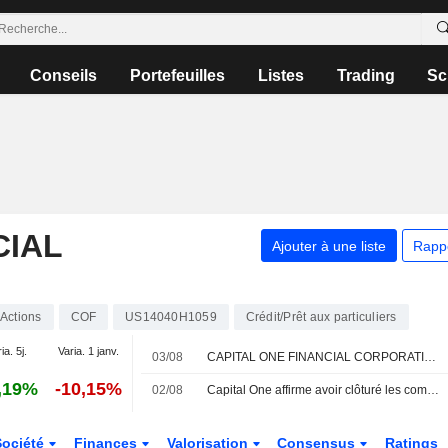
Conseils
Portefeuilles
Listes
Trading
Sc
CIAL
Ajouter à une liste
Rapp
Actions
COF
US14040H1059
Crédit/Prêt aux particuliers
ia. 5j.
Varia. 1 janv.
03/08
CAPITAL ONE FINANCIAL CORPORATION : UBS toujours positif
,19%
-10,15%
02/08
Capital One affirme avoir clôturé les comptes de la Trump Organization après une enquête de lutte contre le blanchiment d'argent
Société
Finances
Valorisation
Consensus
Ratings