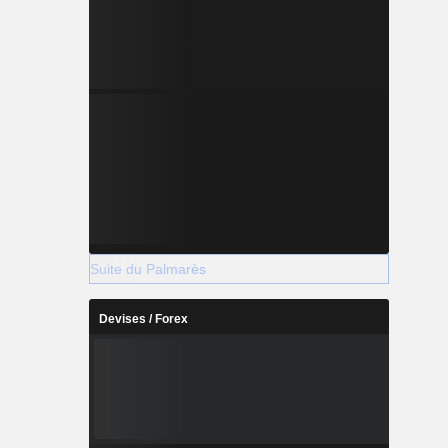
Suite du Palmarès
Devises / Forex