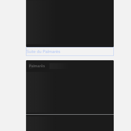
Suite du Palmarès
Palmarès