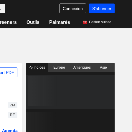
Connexion
S'abonner
reeners
Outils
Palmarès
Édition suisse
Indices
Europe
Amériques
Asie
ort PDF
ZM
RE
Agenda
Secteur
Dérivés
Fonds et ETFs