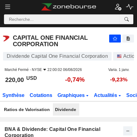
CAPITAL ONE FINANCIAL CORPORATION
220,00
$
-0,74%
CAPITAL ONE FINANCIAL
CORPORATION
Dividende Capital One Financial Corporation
Actio
Marché Fermé -
NYSE
22:00:02 06/08/2026
Varia. 1 janv.
USD
-0,74%
220,00
-9,23%
Synthèse
Cotations
Graphiques
Actualités
Soci
Ratios de Valorisation
Dividende
BNA & Dividende: Capital One Financial
Corporation