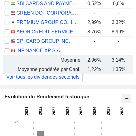
SBI CARDS AND PAYMENT SERVICES LIMITED
0,52%
0,6%
GREEN DOT CORPORATION
-
-
PREMIUM GROUP CO., LTD.
2,99%
3,32%
AEON CREDIT SERVICE (ASIA) COMPANY LIMITED
8,76%
8,99%
CPI CARD GROUP INC.
-
-
INFINANCE XP S.A.
-
-
Moyenne
2,96%
3,14%
Moyenne pondérée par Capi.
1,22%
1,35%
Voir tous les dividendes sectoriels
Evolution du Rendement historique