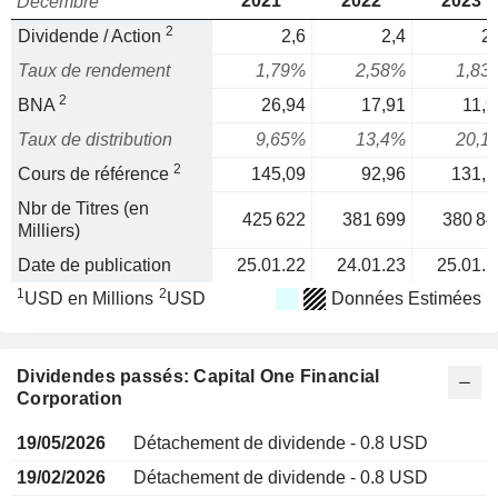
2021
2022
2023
Décembre
2
Dividende / Action
2,6
2,4
2,
Taux de rendement
1,79%
2,58%
1,83
2
BNA
26,94
17,91
11,9
Taux de distribution
9,65%
13,4%
20,1
2
Cours de référence
145,09
92,96
131,1
Nbr de Titres (en
425 622
381 699
380 84
Milliers)
Date de publication
25.01.22
24.01.23
25.01.2
1
2
USD en Millions
USD
Données Estimées
Dividendes passés: Capital One Financial
Corporation
19/05/2026
Détachement de dividende - 0.8 USD
19/02/2026
Détachement de dividende - 0.8 USD