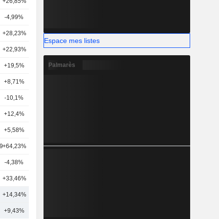
+26,85%
12
-4,99%
40
+28,23%
13
Espace mes listes
+22,93%
15
Palmarès
+19,5%
21
+8,71%
5
-10,1%
42
+12,4%
25
+5,58%
10
9
+64,23%
11
-4,38%
40
+33,46%
23
+14,34%
25
+9,43%
28