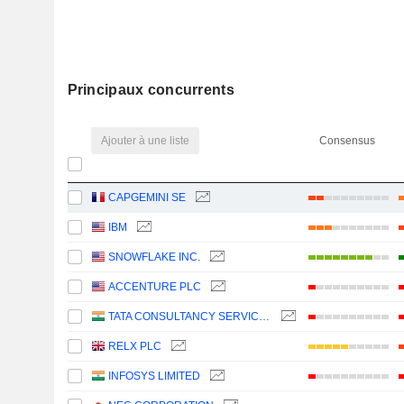
Principaux concurrents
Ajouter à une liste
Consensus
CAPGEMINI SE
IBM
SNOWFLAKE INC.
ACCENTURE PLC
TATA CONSULTANCY SERVICES LTD.
RELX PLC
INFOSYS LIMITED