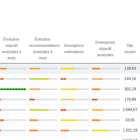
Évolution
Évolution
Divergence
objectif
recommandations
Divergence
Obj.
objectif
analystes 4
analystes 4
estimations
moyen
analystes
mois
mois
139,63
244,16
302,29
178,89
2 484,67
33,91
1 201,29