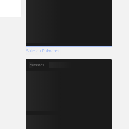
Suite du Palmarès
Palmarès