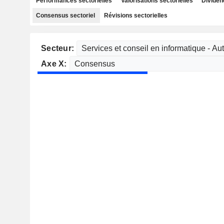
Performances sectorielles
Valorisations sectorielles
Dividen
Consensus sectoriel
Révisions sectorielles
Secteur:
Axe X: