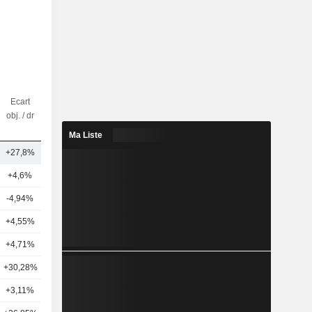
Ecart
Nbr
obj. / dr
d'analystes
Ma Liste
+27,8%
17
+4,6%
23
-4,94%
48
+4,55%
25
+4,71%
42
+30,28%
16
+3,11%
42