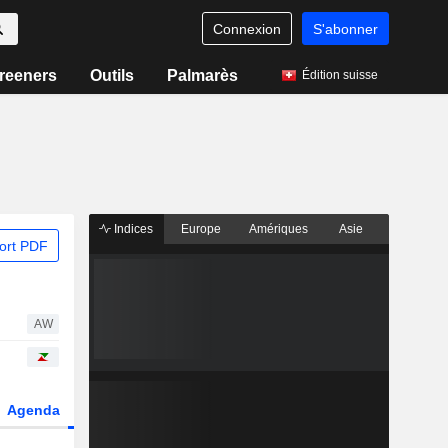
Connexion
S'abonner
reeners
Outils
Palmarès
Édition suisse
Indices
Europe
Amériques
Asie
ort PDF
AW
Agenda
Secteur
Dérivés
Fonds et ETFs