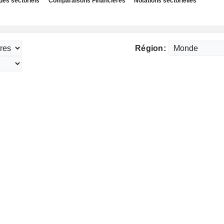
des sectoriels
Comparaisons Financières
Notations sectorielles
Région: