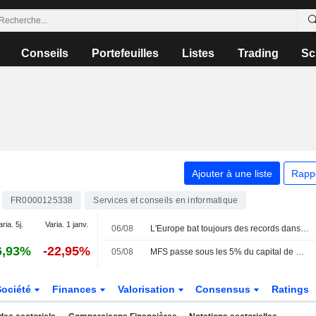
Conseils
Portefeuilles
Listes
Trading
Sc
Ajouter à une liste
Rapp
FR0000125338
Services et conseils en informatique
aria. 5j.
Varia. 1 janv.
06/08
L'Europe bat toujours des records dans l'espoir d'un accord
6,93%
-22,95%
05/08
MFS passe sous les 5% du capital de Capgemini
Société
Finances
Valorisation
Consensus
Ratings