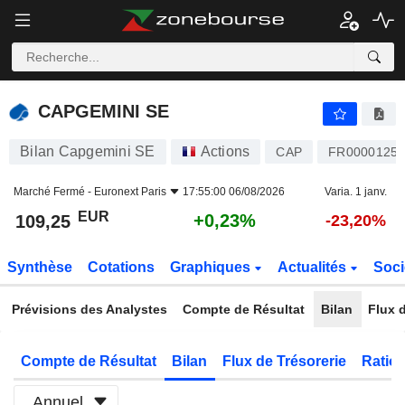
CAPGEMINI SE
109,25
€
+0,23%
CAPGEMINI SE
Bilan Capgemini SE
Actions
CAP
FR00001253
Marché Fermé -
Euronext Paris
17:55:00 06/08/2026
Varia. 1 janv.
EUR
+0,23%
109,25
-23,20%
Synthèse
Cotations
Graphiques
Actualités
Soci
Prévisions des Analystes
Compte de Résultat
Bilan
Flux d
Compte de Résultat
Bilan
Flux de Trésorerie
Ratios
Annuel