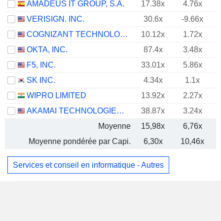
AMADEUS IT GROUP, S.A.
17.38x
4.76x
VERISIGN. INC.
30.6x
-9.66x
COGNIZANT TECHNOLOGY SOLUTIONS CORPORATION
10.12x
1.72x
OKTA, INC.
87.4x
3.48x
F5, INC.
33.01x
5.86x
SK INC.
4.34x
1.1x
WIPRO LIMITED
13.92x
2.27x
AKAMAI TECHNOLOGIES, INC.
38.87x
3.24x
Moyenne
15,98x
6,76x
Moyenne pondérée par Capi.
6,30x
10,46x
Services et conseil en informatique - Autres