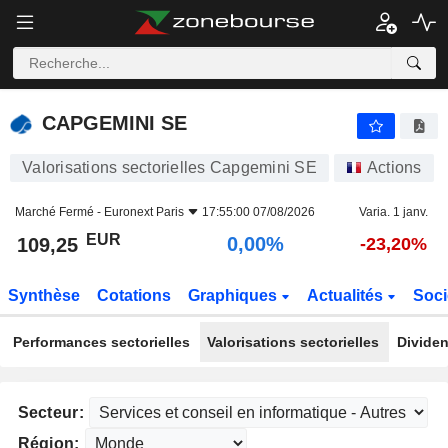
CAPGEMINI SE
109,25
€
0,00%
CAPGEMINI SE
Valorisations sectorielles Capgemini SE
Actions
Marché Fermé -
Euronext Paris
17:55:00 07/08/2026
Varia. 1 janv.
EUR
0,00%
109,25
-23,20%
Synthèse
Cotations
Graphiques
Actualités
Soci
Performances sectorielles
Valorisations sectorielles
Dividen
Secteur:
Région: