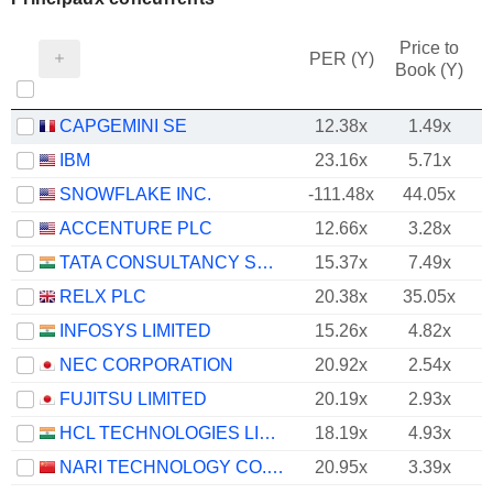
Price to
PER (Y)
Book (Y)
CAPGEMINI SE
12.38x
1.49x
IBM
23.16x
5.71x
SNOWFLAKE INC.
-111.48x
44.05x
ACCENTURE PLC
12.66x
3.28x
TATA CONSULTANCY SERVICES LTD.
15.37x
7.49x
RELX PLC
20.38x
35.05x
INFOSYS LIMITED
15.26x
4.82x
NEC CORPORATION
20.92x
2.54x
FUJITSU LIMITED
20.19x
2.93x
HCL TECHNOLOGIES LIMITED
18.19x
4.93x
NARI TECHNOLOGY CO., LTD.
20.95x
3.39x