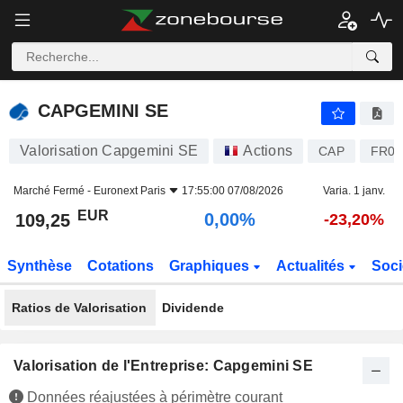
CAPGEMINI SE
109,25
€
0,00%
CAPGEMINI SE
Valorisation Capgemini SE
Actions
CAP
FR00
Marché Fermé -
Euronext Paris
17:55:00 07/08/2026
Varia. 1 janv.
EUR
0,00%
109,25
-23,20%
Synthèse
Cotations
Graphiques
Actualités
Soci
Ratios de Valorisation
Dividende
Valorisation de l'Entreprise: Capgemini SE
Données réajustées à périmètre courant