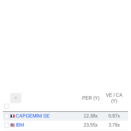
VE / CA
PER (Y)
(Y)
CAPGEMINI SE
12.38x
0.97x
IBM
23.55x
3.79x