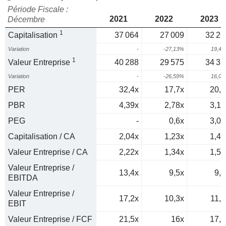
Période Fiscale :
2021
2022
2023
Décembre
1
Capitalisation
37 064
27 009
32 26
Variation
-
-27,13%
19,4
1
Valeur Entreprise
40 288
29 575
34 31
Variation
-
-26,59%
16,0
PER
32,4x
17,7x
20,1
PBR
4,39x
2,78x
3,12
PEG
-
0,6x
3,05
Capitalisation / CA
2,04x
1,23x
1,43
Valeur Entreprise / CA
2,22x
1,34x
1,52
Valeur Entreprise /
13,4x
9,5x
9,3
EBITDA
Valeur Entreprise /
17,2x
10,3x
11,5
EBIT
Valeur Entreprise / FCF
21,5x
16x
17,5