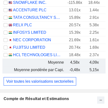
SNOWFLAKE INC.
-115.86x
18.44x
ACCENTURE PLC
13.01x
1.44x
TATA CONSULTANCY SERVICES LTD.
15.89x
2.91x
RELX PLC
20.57x
5.38x
INFOSYS LIMITED
15.39x
2.25x
NEC CORPORATION
21.69x
1.61x
FUJITSU LIMITED
20.74x
1.69x
HCL TECHNOLOGIES LIMITED
18.48x
2.37x
Moyenne
4,58x
4,09x
Moyenne pondérée par Capi.
-0,48x
5,15x
Voir toutes les valorisations sectorielles
Compte de Résultat et Estimations