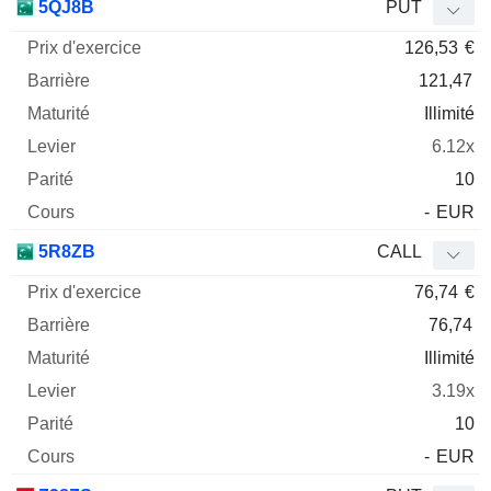
5QJ8B
PUT
126,53
€
121,47
Illimité
6.12x
10
-
EUR
5R8ZB
CALL
76,74
€
76,74
Illimité
3.19x
10
-
EUR