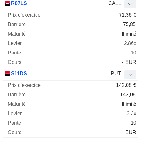
R87LS
CALL
71,36
€
75,85
Illimité
2.86x
10
-
EUR
S11DS
PUT
142,08
€
142,08
Illimité
3.3x
10
-
EUR