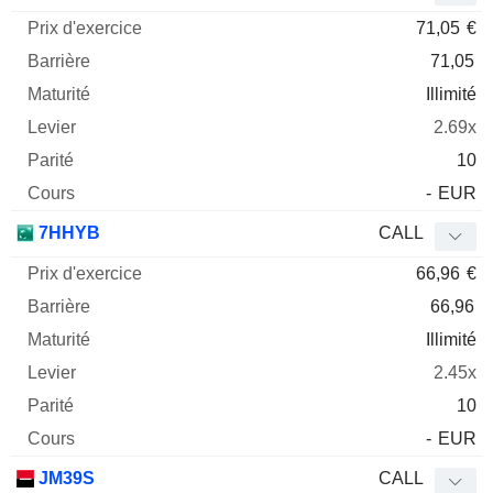
71,05
€
71,05
Illimité
2.69x
10
-
EUR
7HHYB
CALL
66,96
€
66,96
Illimité
2.45x
10
-
EUR
JM39S
CALL