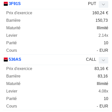
3F91S
PUT
160,24
€
150,73
Illimité
2.14x
10
-
EUR
536AS
CALL
83,16
€
83,16
Illimité
4.08x
10
-
EUR