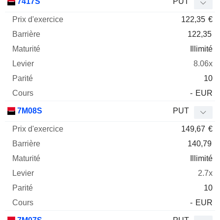
7417S
PUT
122,35
€
122,35
Illimité
8.06x
10
-
EUR
7M08S
PUT
149,67
€
140,79
Illimité
2.7x
10
-
EUR