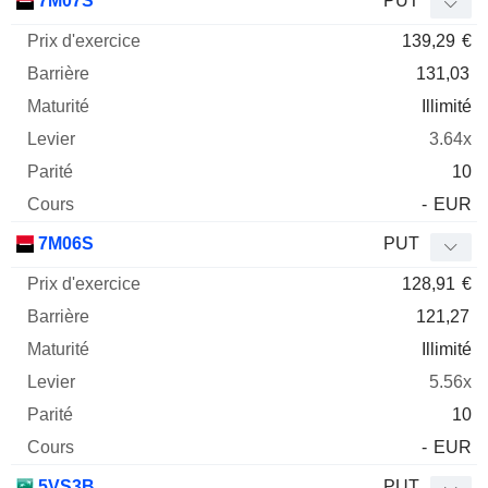
7M07S
PUT
139,29
€
131,03
Illimité
3.64x
10
-
EUR
7M06S
PUT
128,91
€
121,27
Illimité
5.56x
10
-
EUR
5VS3B
PUT