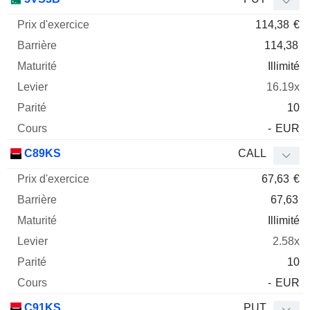
114,38
€
114,38
Illimité
16.19x
10
-
EUR
C89KS
CALL
67,63
€
67,63
Illimité
2.58x
10
-
EUR
C91KS
PUT