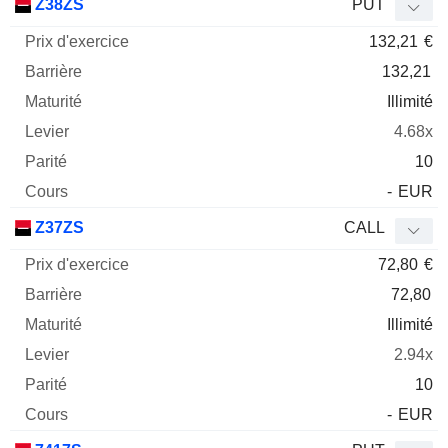
Z38ZS
PUT
132,21
€
132,21
Illimité
4.68x
10
-
EUR
Z37ZS
CALL
72,80
€
72,80
Illimité
2.94x
10
-
EUR