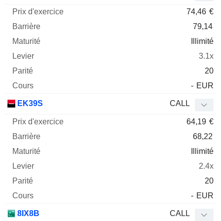
74,46
€
79,14
Illimité
3.1x
20
-
EUR
EK39S
CALL
64,19
€
68,22
Illimité
2.4x
20
-
EUR
8IX8B
CALL