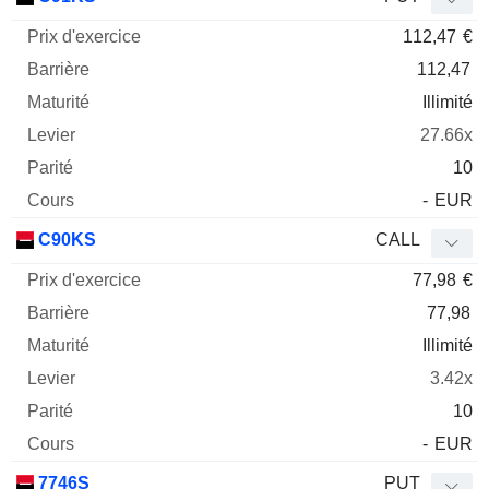
112,47
€
112,47
Illimité
27.66x
10
-
EUR
C90KS
CALL
77,98
€
77,98
Illimité
3.42x
10
-
EUR
7746S
PUT