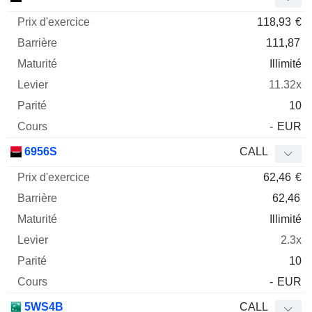
118,93
€
111,87
Illimité
11.32x
10
-
EUR
6956S
CALL
62,46
€
62,46
Illimité
2.3x
10
-
EUR
5WS4B
CALL