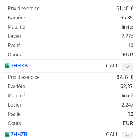
61,48
€
65,35
Illimité
2.27x
10
-
EUR
7HHXB
CALL
62,87
€
62,87
Illimité
2.24x
10
-
EUR
7HHZB
CALL