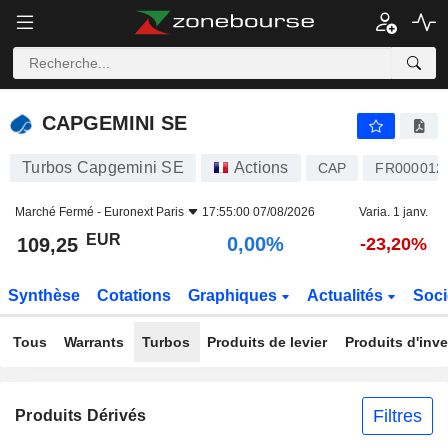
CAPGEMINI SE
109,25
€
0,00%
CAPGEMINI SE
Turbos Capgemini SE
Actions
CAP
FR000012
Marché Fermé -
Euronext Paris
17:55:00 07/08/2026
Varia. 1 janv.
EUR
0,00%
109,25
-23,20%
Synthèse
Cotations
Graphiques
Actualités
Soci
Tous
Warrants
Turbos
Produits de levier
Produits d'inv
Filtres
Produits Dérivés