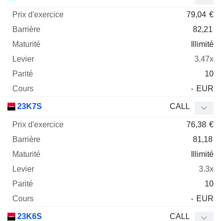
79,04
€
82,21
Illimité
3.47x
10
-
EUR
23K7S
CALL
76,38
€
81,18
Illimité
3.3x
10
-
EUR
23K6S
CALL