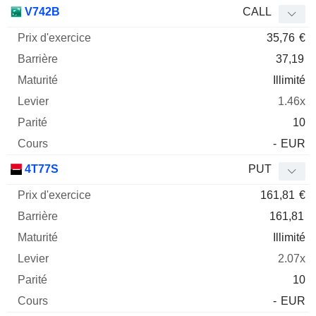
Prix
V742B
CALL
d'exercice
Barrière
Maturité
Elasticité
35,76
€
Mnemo
Type
Parit
37,19
Illimité
1.46x
10
-
EUR
4T77S
PUT
161,81
€
161,81
Illimité
2.07x
10
-
EUR