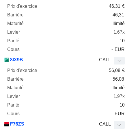
46,31
€
46,31
Illimité
1.67x
10
-
EUR
8IX9B
CALL
56,08
€
56,08
Illimité
1.97x
10
-
EUR
F76ZS
CALL