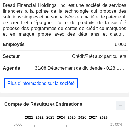
Bread Financial Holdings, Inc. est une société de services
financiers à la pointe de la technologie qui propose des
solutions simples et personnalisées en matière de paiement,
de crédit et d'épargne. L'offre de produits de la société
propose des programmes de cartes de crédit co-marquées
et en marque propre avec des détaillants et d'autres
partenaires de marque ; des offres directes aux
Employés
6 000
consommateurs (DTC) ; des cartes de crédit polyvalentes
propriétaires ; les produits Bread Pay ; et les produits
Secteur
Crédit/Prêt aux particuliers
d'épargne Bread Savings. Ses solutions de paiement
comprennent les cartes de crédit polyvalentes Bread
Agenda
31/08
Détachement de dividende - 0.23 USD
Financial et les produits d'épargne. Ses cartes de crédit de
marque propre sont des cartes de crédit portant la marque
d'un partenaire, utilisées par les consommateurs pour l'achat
Plus d'informations sur la société
de biens et de services auprès de ce partenaire. Bread Pay
est sa solution technologique de paiement pour les produits
à paiement échelonné. Les produits de la société s'appuient
sur divers services et capacités, notamment la gestion des
Compte de Résultat et Estimations
risques, la souscription et les services de financement ; le
traitement et la gestion des cartes de crédit et autres prêts ;
la prévention de la fraude ; le marketing, ainsi que les
données et l'analyse ; et autres.