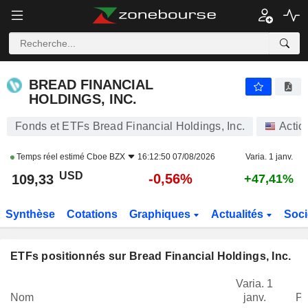
BREAD FINANCIAL HOLDINGS, INC.
109,33
$
-0,56%
BREAD FINANCIAL
HOLDINGS, INC.
Fonds et ETFs Bread Financial Holdings, Inc.
Actio
Temps réel estimé
Cboe BZX
16:12:50 07/08/2026
Varia. 1 janv.
USD
-0,56%
109,33
+47,41%
Synthèse
Cotations
Graphiques
Actualités
Soci
ETFs positionnés sur Bread Financial Holdings, Inc.
Varia. 1
Nom
janv.
Po