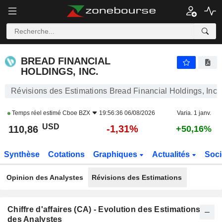
BREAD FINANCIAL HOLDINGS, INC.
110,86
$
-1,31%
BREAD FINANCIAL
HOLDINGS, INC.
Révisions des Estimations Bread Financial Holdings, Inc.
Temps réel estimé
Cboe BZX
19:56:36 06/08/2026
Varia. 1 janv.
USD
-1,31%
110,86
+50,16%
Synthèse
Cotations
Graphiques
Actualités
Soci
Opinion des Analystes
Révisions des Estimations
Chiffre d'affaires (CA) - Evolution des Estimations
des Analystes