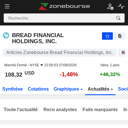
BREAD FINANCIAL HOLDINGS, INC.
108,32
$
-1,48%
BREAD FINANCIAL
HOLDINGS, INC.
Articles Zonebourse Bread Financial Holdings, Inc.
Marché Fermé -
NYSE
22:00:03 07/08/2026
Varia. 1 janv.
USD
-1,48%
108,32
+46,32%
Synthèse
Cotations
Graphiques
Actualités
Soci
Toute l'actualité
Reco analystes
Faits marquants
In