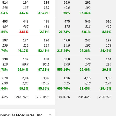
514
194
219
66,0
262
148
135
159
40,0
192
47.3%
43.7%
37.74%
65%
36.46%
493
448
495
475
546
510
484
465
484
375
516
469
1.84%
-3.66%
2.31%
26.73%
5.81%
8.81%
197
174
196
47,0
243
197
159
119
129
14,9
192
158
3.74%
46.17%
52.41%
215.44%
26.26%
24.47%
138
139
188
53,0
179
144
116
89,7
95,1
8,09
143
114
8.78%
55.04%
97.71%
555.14%
25.46%
26.3%
2,78
2,94
3,96
1,16
4,15
3,55
2,30
1,85
2,02
0,15
3,16
2,74
0.64%
59.3%
95.75%
659.76%
31.45%
29.49%
04/25
24/07/25
23/10/25
28/01/26
23/04/26
23/07/26
nancial Holdings, Inc.