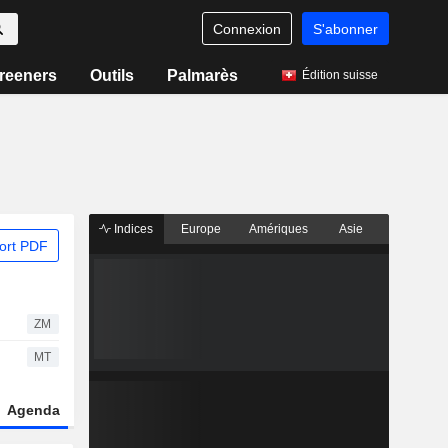
Connexion
S'abonner
reeners
Outils
Palmarès
Édition suisse
Indices
Europe
Amériques
Asie
ort PDF
ZM
MT
Agenda
Secteur
Dérivés
Fonds et ETFs