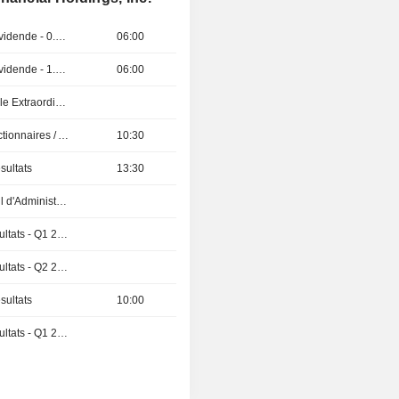
Détachement de dividende - 0.6 INR
06:00
Détachement de dividende - 1.05 USD
06:00
Assemblée Générale Extraordinaire
Présentation aux Actionnaires / Analystes
10:30
sultats
13:30
Réunion du Conseil d'Administration
Publication des résultats - Q1 2027
Publication des résultats - Q2 2026
sultats
10:00
Publication des résultats - Q1 2027