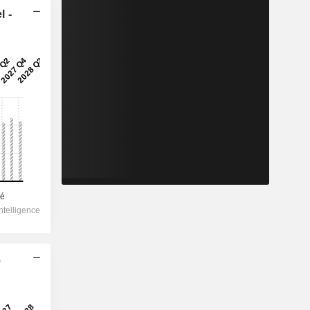
l -
e