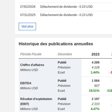
27/02/2026
Détachement de dividende - 0.23 USD
07/11/2025
Détachement de dividende - 0.23 USD
Voir plus
Historique des publications annuelles
2023
Période Fiscale
Décembre
Publié
4 289
Chiffre d'affaires
Prévision
4 228
Millions USD
Ecart
1.44%
-
Publié
1 084
EBITDA
Prévision
907
Millions USD
Ecart
19.51%
21
Résultat d'exploitation
Publié
2 197
(EBIT)
Prévision
2 103
Millions USD
Ecart
4.47%