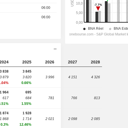
06:00
06:00
2024
2025
2026
2027
2028
3 838
3 845
3 879
3 820
3 996
4 151
4 326
1.04%
0.66%
1 964
695
617
684
781
766
813
8.51%
1.55%
1 874
1 928
1 868
1 714
2 021
2 098
2 085
0.3%
12.46%