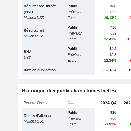
Résultat Avt. Impôt
Publié
968
(EBT)
Prévision
813
Millions USD
Ecart
19.13%
-
Publié
718
Résultat net
Prévision
639
Millions USD
Ecart
12.41%
-1
Publié
14,3
BNA
Prévision
12,8
USD
Ecart
12.34%
-
Date de publication
25/01/24
30/
Historique des publications trimestrielles
2024 Q4
202
Période Fiscale
Juin
Publié
926
Chiffre d'affaires
Prévision
964
Millions USD
Ecart
-3.91%