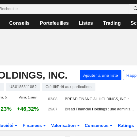
Conseils
Portefeuilles
Listes
Trading
Sc
LDINGS, INC.
Ajouter à une liste
Rapp
H
US0185811082
Crédit/Prêt aux particuliers
ia. 5j.
Varia. 1 janv.
03/08
BREAD FINANCIAL HOLDINGS, INC. : UBS toujours positif
,23%
+46,32%
29/07
Bread Financial Holdings : une administratrice cède des actions pour un montant de 297 348 $, selon une déclaration à la SEC
Société
Finances
Valorisation
Consensus
Ratings