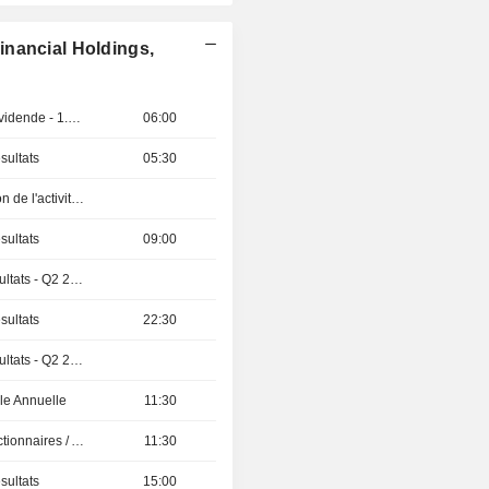
inancial Holdings,
Détachement de dividende - 1.3 INR
06:00
sultats
05:30
Publication évolution de l'activité - Q2 2026
sultats
09:00
Publication des résultats - Q2 2026
sultats
22:30
Publication des résultats - Q2 2026
e Annuelle
11:30
Présentation aux Actionnaires / Analystes
11:30
sultats
15:00