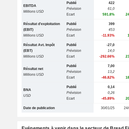
Publié
422
EBITDA
Prévision
61,0
Millions USD
Ecart
591.8%
2
Résultat d'exploitation
Publié
399
(EBIT)
Prévision
453
Millions USD
Ecart
-11.93%
Résultat Avt. Impôt
Publié
-27,0
(EBT)
Prévision
14,0
Millions USD
Ecart
-292.66%
2
Publié
7,00
Résultat net
Prévision
13,2
Millions USD
Ecart
-46.82%
1
Publié
0,14
BNA
Prévision
0,26
USD
Ecart
-45.89%
2
Date de publication
30/01/25
24/
Evénements à venir dans le secteur de Bread Fi