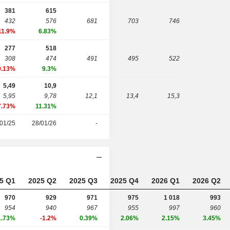
381
615
432
576
681
703
746
11.9%
6.83%
277
518
308
474
491
495
522
0.13%
9.3%
5,49
10,9
5,95
9,78
12,1
13,4
15,3
7.73%
11.31%
01/25
28/01/26
-
5 Q1
2025 Q2
2025 Q3
2025 Q4
2026 Q1
2026 Q2
970
929
971
975
1 018
993
954
940
967
955
997
960
1.73%
-1.2%
0.39%
2.06%
2.15%
3.45%