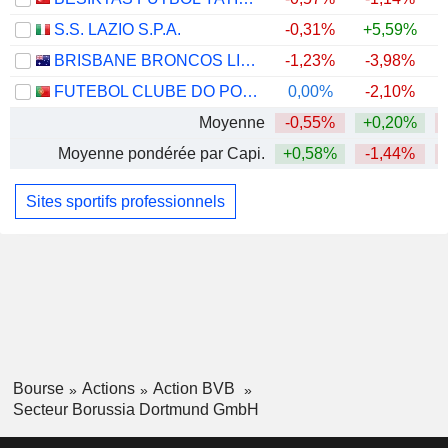
S.S. LAZIO S.P.A.
-0,31%
+5,59%
BRISBANE BRONCOS LIMITED
-1,23%
-3,98%
FUTEBOL CLUBE DO PORTO - FUTEBOL, SAD
0,00%
-2,10%
Moyenne
-0,55%
+0,20%
Moyenne pondérée par Capi.
+0,58%
-1,44%
Sites sportifs professionnels
Bourse
Actions
Action BVB
Secteur Borussia Dortmund GmbH