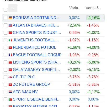
V
Varia.
Varia. 5j.
BORUSSIA DORTMUND GMBH
0,00%
+1,16%
ATLANTA BRAVES HOLDINGS, INC.
+2,56%
-1,46%
CHINA SPORTS INDUSTRY GROUP CO., LTD.
-0,56%
+1,00%
JUVENTUS FOOTBALL CLUB S.P.A.
-1,07%
-1,16%
FENERBAHÇE FUTBOL
+1,66%
+4,08%
EAGLE FOOTBALL GROUP
-1,96%
-0,28%
LISHENG SPORTS (SHANGHAI) CO.,LTD
+0,26%
+5,88%
GALATASARAY SPORTIF SINAI VE TICARI YATIRIMLAR
+2,00%
+5,15%
CELTIC PLC
-3,76%
-3,76%
ZO FUTURE GROUP
-5,81%
-5,81%
AFC AJAX NV
0,00%
+1,12%
SPORT LISBOA E BENFICA-FUTEBOL
0,00%
0,00%
BESIKTAS FUTBOL YATIRIMLARI SANAYI VE TICARET
-0,57%
-1,14%