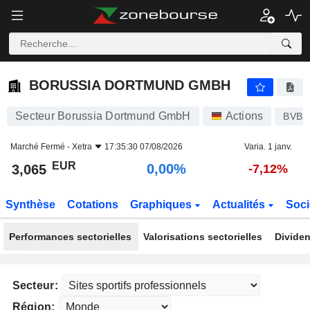
BORUSSIA DORTMUND GMBH
3,065
€
0,00%
BORUSSIA DORTMUND GMBH
Secteur Borussia Dortmund GmbH
Actions
BVB
Marché Fermé -
Xetra
17:35:30 07/08/2026
Varia. 1 janv.
EUR
0,00%
3,065
-7,12%
Synthèse
Cotations
Graphiques
Actualités
Soci
Performances sectorielles
Valorisations sectorielles
Dividen
Secteur:
Région: