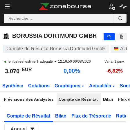
BORUSSIA DORTMUND GMBH
3,070
€
0,00%
BORUSSIA DORTMUND GMBH
Compte de Résultat Borussia Dortmund GmbH
Acti
Temps réel estimé
Tradegate
12:16:50 06/08/2026
Varia. 1 janv.
EUR
0,00%
3,070
-6,82%
Synthèse
Cotations
Graphiques
Actualités
Soci
Prévisions des Analystes
Compte de Résultat
Bilan
Flux d
Compte de Résultat
Bilan
Flux de Trésorerie
Ratios
Annuel