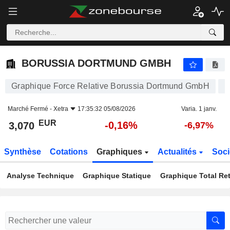
BORUSSIA DORTMUND GMBH
3,070
€
-0,16%
BORUSSIA DORTMUND GMBH
Graphique Force Relative Borussia Dortmund GmbH
Marché Fermé -
Xetra
17:35:32 05/08/2026
Varia. 1 janv.
EUR
-0,16%
3,070
-6,97%
Synthèse
Cotations
Graphiques
Actualités
Soci
Analyse Technique
Graphique Statique
Graphique Total Re