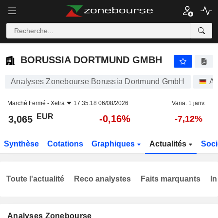
BORUSSIA DORTMUND GMBH
3,065
€
-0,16%
BORUSSIA DORTMUND GMBH
Analyses Zonebourse Borussia Dortmund GmbH
Ac
Marché Fermé -
Xetra
17:35:18 06/08/2026
Varia. 1 janv.
EUR
-0,16%
3,065
-7,12%
Synthèse
Cotations
Graphiques
Actualités
Soci
Toute l'actualité
Reco analystes
Faits marquants
In
Analyses Zonebourse