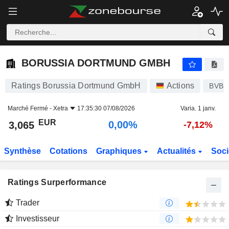
BORUSSIA DORTMUND GMBH
3,065
€
0,00%
BORUSSIA DORTMUND GMBH
Ratings Borussia Dortmund GmbH
Actions
BVB
Marché Fermé -
Xetra
17:35:30 07/08/2026
Varia. 1 janv.
EUR
0,00%
3,065
-7,12%
Synthèse
Cotations
Graphiques
Actualités
Soci
Ratings Surperformance
Trader
Investisseur