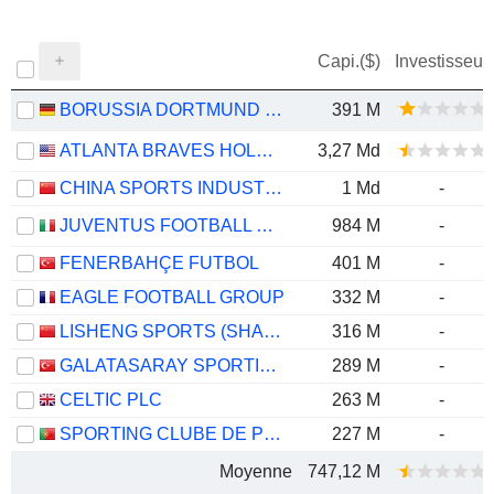
Capi.($)
Investisseur
BORUSSIA DORTMUND GMBH
391 M
ATLANTA BRAVES HOLDINGS, INC.
3,27 Md
CHINA SPORTS INDUSTRY GROUP CO., LTD.
1 Md
-
JUVENTUS FOOTBALL CLUB S.P.A.
984 M
-
FENERBAHÇE FUTBOL
401 M
-
EAGLE FOOTBALL GROUP
332 M
-
LISHENG SPORTS (SHANGHAI) CO.,LTD
316 M
-
GALATASARAY SPORTIF SINAI VE TICARI YATIRIMLAR
289 M
-
CELTIC PLC
263 M
-
SPORTING CLUBE DE PORTUGAL-FUTEBOL
227 M
-
Moyenne
747,12 M