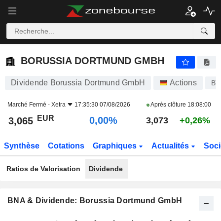
BORUSSIA DORTMUND GMBH
3,065
€
0,00%
BORUSSIA DORTMUND GMBH
Dividende Borussia Dortmund GmbH
Actions
BV
Marché Fermé -
Xetra
17:35:30 07/08/2026
Après clôture
18:08:00
EUR
0,00%
3,065
3,073
+0,26%
Synthèse
Cotations
Graphiques
Actualités
Soci
Ratios de Valorisation
Dividende
BNA & Dividende: Borussia Dortmund GmbH