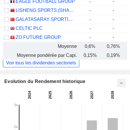
EAGLE FOOTBALL GROUP
-
-
LISHENG SPORTS (SHANGHAI) CO.,LTD
-
-
GALATASARAY SPORTIF SINAI VE TICARI YATIRIMLAR
-
-
CELTIC PLC
-
-
ZO FUTURE GROUP
-
-
Moyenne
0,6%
0,76%
Moyenne pondérée par Capi.
0,15%
0,19%
Voir tous les dividendes sectoriels
Evolution du Rendement historique