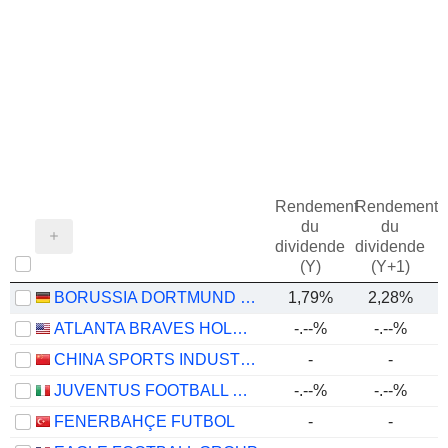
Rendement
Rendement
du
du
dividende
dividende
(Y)
(Y+1)
BORUSSIA DORTMUND GMBH
1,79%
2,28%
ATLANTA BRAVES HOLDINGS, INC.
-.--%
-.--%
-
CHINA SPORTS INDUSTRY GROUP CO., LTD.
-
-
JUVENTUS FOOTBALL CLUB S.P.A.
-.--%
-.--%
FENERBAHÇE FUTBOL
-
-