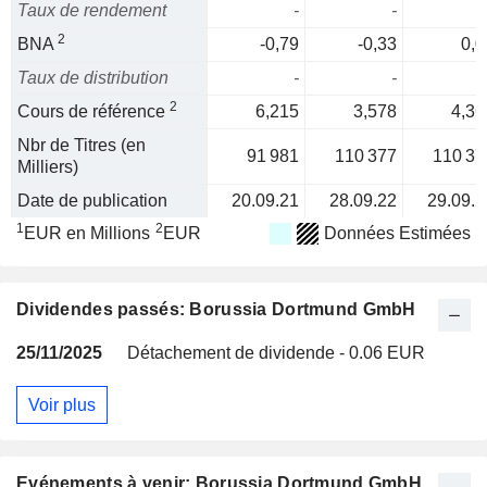
Taux de rendement
-
-
2
BNA
-0,79
-0,33
0,0
Taux de distribution
-
-
2
Cours de référence
6,215
3,578
4,36
Nbr de Titres (en
91 981
110 377
110 37
Milliers)
Date de publication
20.09.21
28.09.22
29.09.2
1
2
EUR en Millions
EUR
Données Estimées
Dividendes passés: Borussia Dortmund GmbH
25/11/2025
Détachement de dividende - 0.06 EUR
Voir plus
Evénements à venir: Borussia Dortmund GmbH