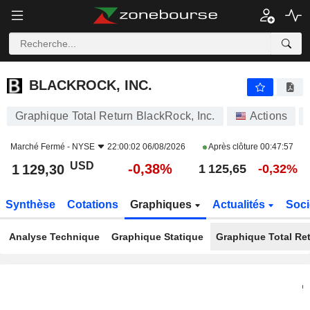
BLACKROCK, INC.
1 129,30
$
-0,38%
BLACKROCK, INC.
Graphique Total Return BlackRock, Inc.
Actions
Marché Fermé -
NYSE
22:00:02 06/08/2026
Après clôture
00:47:57
USD
-0,38%
1 129,30
1 125,65
-0,32%
Synthèse
Cotations
Graphiques
Actualités
Soci
Analyse Technique
Graphique Statique
Graphique Total Re