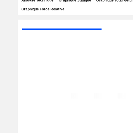
Analyse Technique
Graphique Statique
Graphique Total Retu
Graphique Force Relative