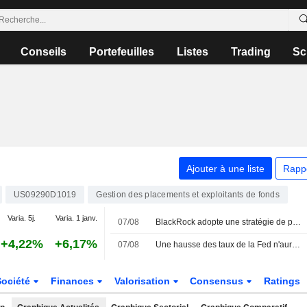
Conseils
Portefeuilles
Listes
Trading
Sc
Ajouter à une liste
Rapp
US09290D1019
Gestion des placements et exploitants de fonds
Varia. 5j.
Varia. 1 janv.
07/08
BlackRock adopte une stratégie de prudence maximale sur les obligations, selon Rick Rieder
+4,22%
+6,17%
07/08
Une hausse des taux de la Fed n'aurait aucun sens actuellement, selon Rick Rieder de BlackRock
Société
Finances
Valorisation
Consensus
Ratings