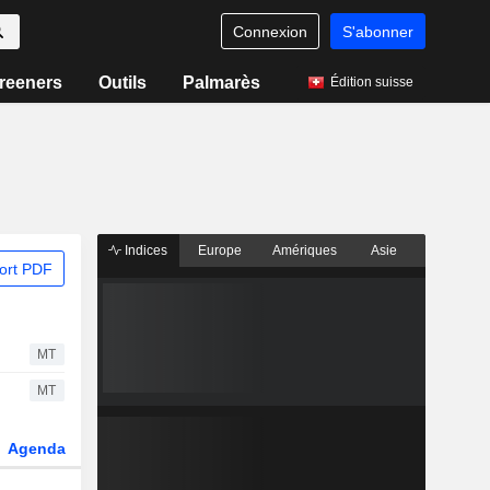
Connexion
S'abonner
reeners
Outils
Palmarès
Édition suisse
Indices
Europe
Amériques
Asie
ort PDF
MT
MT
Agenda
Secteur
Dérivés