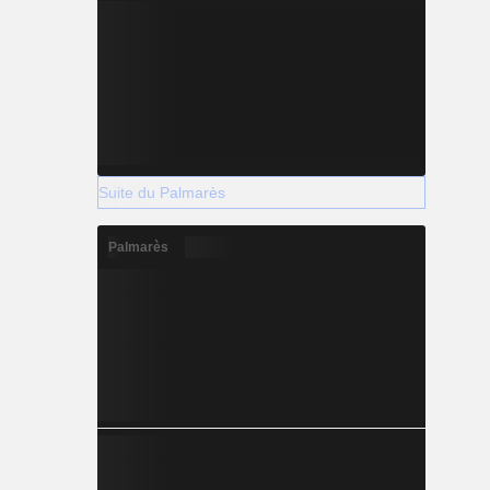
Suite du Palmarès
Palmarès