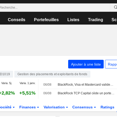
Conseils
Portefeuilles
Listes
Trading
Sc
Ajouter à une liste
Rapp
D1019
Gestion des placements et exploitants de fonds
Varia. 5j.
Varia. 1 janv.
06/08
BlackRock, Visa et Mastercard valident la nouvelle blockchain de Circle
+2,82%
+5,51%
06/08
BlackRock TCP Capital cède un portefeuille de 523 millions de dollars
Société
Finances
Valorisation
Consensus
Ratings