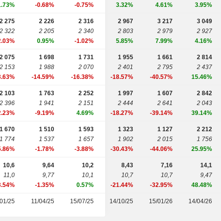
1.73%
-0.68%
-0.75%
3.32%
4.61%
3.95%
2 275
2 226
2 316
2 967
3 217
3 049
2 322
2 205
2 340
2 803
2 979
2 927
2.03%
0.95%
-1.02%
5.85%
7.99%
4.16%
2 075
1 698
1 731
1 955
1 661
2 814
2 153
1 988
2 070
2 401
2 795
2 437
3.63%
-14.59%
-16.38%
-18.57%
-40.57%
15.46%
2 103
1 763
2 252
1 997
1 607
2 842
2 396
1 941
2 151
2 444
2 641
2 043
2.23%
-9.19%
4.69%
-18.27%
-39.14%
39.14%
1 670
1 510
1 593
1 323
1 127
2 212
1 774
1 537
1 657
1 902
2 015
1 756
5.86%
-1.78%
-3.88%
-30.43%
-44.06%
25.95%
10,6
9,64
10,2
8,43
7,16
14,1
11,0
9,77
10,1
10,7
10,7
9,47
3.54%
-1.35%
0.57%
-21.44%
-32.95%
48.48%
01/25
11/04/25
15/07/25
14/10/25
15/01/26
14/04/26