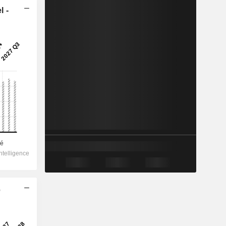
l -
e