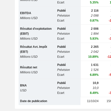
Millions USD
Ecart
5.35%
Publié
2 116
EBITDA
Prévision
2 098
Millions USD
Ecart
0.87%
-
Résultat d'exploitation
Publié
2 006
(EBIT)
Prévision
1 894
Millions USD
Ecart
5.93%
-
Résultat Avt. Impôt
Publié
2 265
(EBT)
Prévision
2 042
Millions USD
Ecart
10.89%
-1
Publié
1 631
Résultat net
Prévision
1 526
Millions USD
Ecart
6.89%
-
Publié
10,9
BNA
Prévision
10,0
USD
Ecart
8.49%
-
Date de publication
11/10/24
15/