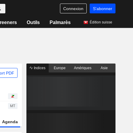
Connexion
S'abonner
reeners
Outils
Palmarès
Édition suisse
Indices
Europe
Amériques
Asie
ort PDF
MT
Agenda
Secteur
Dérivés