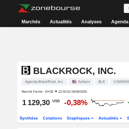
Marchés
Actualités
Analyses
Agenda
BLACKROCK, INC.
Agenda BlackRock, Inc.
Actions
BLK
US09290
Marché Fermé -
NYSE
22:00:02 06/08/2026
1 129,30
-0,38%
USD
Synthèse
Cotations
Graphiques
Actualités