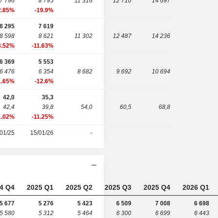
7 796
8 795
11 316
12 710
14 697
2.85%
-19.9%
8 295
7 619
8 598
8 621
11 302
12 487
14 236
3.52%
-11.63%
6 369
5 553
6 476
6 354
8 682
9 692
10 694
1.65%
-12.6%
42,0
35,3
42,4
39,8
54,0
60,5
68,8
1.02%
-11.25%
01/25
15/01/26
-
4 Q4
2025 Q1
2025 Q2
2025 Q3
2025 Q4
2026 Q1
5 677
5 276
5 423
6 509
7 008
6 698
5 580
5 312
5 464
6 300
6 699
6 443