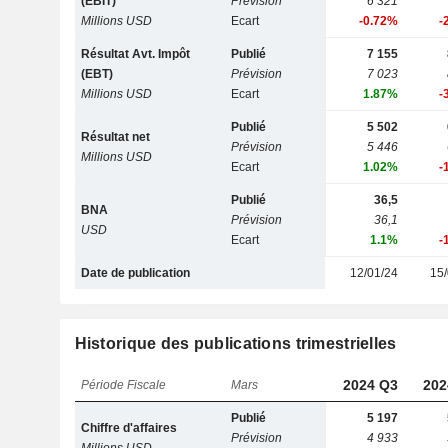
(EBIT)
Prévision
6 321
Millions USD
Ecart
-0.72%
-
Résultat Avt. Impôt
Publié
7 155
(EBT)
Prévision
7 023
Millions USD
Ecart
1.87%
-
Publié
5 502
Résultat net
Prévision
5 446
Millions USD
Ecart
1.02%
-
Publié
36,5
BNA
Prévision
36,1
USD
Ecart
1.1%
-
Date de publication
12/01/24
15/
Historique des publications trimestrielles
2024 Q3
202
Période Fiscale
Mars
Publié
5 197
Chiffre d'affaires
Prévision
4 933