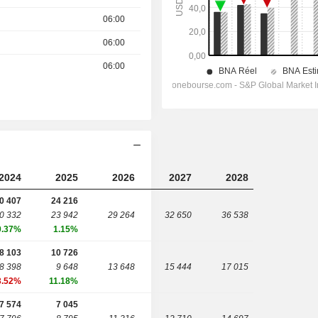
06:00
06:00
06:00
2024
2025
2026
2027
2028
0 407
24 216
0 332
23 942
29 264
32 650
36 538
0.37%
1.15%
8 103
10 726
8 398
9 648
13 648
15 444
17 015
3.52%
11.18%
7 574
7 045