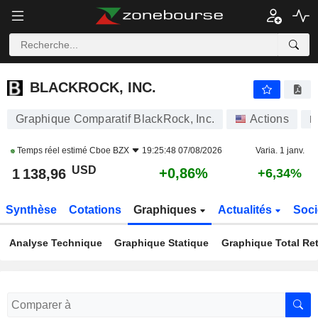
BLACKROCK, INC.
1 138,96
$
+0,86%
BLACKROCK, INC.
Graphique Comparatif BlackRock, Inc.
Actions
B
Temps réel estimé
Cboe BZX
19:25:48 07/08/2026
Varia. 1 janv.
USD
+0,86%
1 138,96
+6,34%
Synthèse
Cotations
Graphiques
Actualités
Soci
Analyse Technique
Graphique Statique
Graphique Total Re