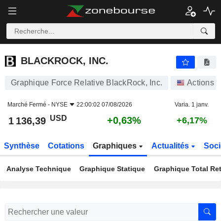
BLACKROCK, INC.
1 136,39
$
+0,63%
BLACKROCK, INC.
Graphique Force Relative BlackRock, Inc.
Actions
Marché Fermé -
NYSE
22:00:02 07/08/2026
Varia. 1 janv.
USD
+0,63%
1 136,39
+6,17%
Synthèse
Cotations
Graphiques
Actualités
Soci
Analyse Technique
Graphique Statique
Graphique Total Re