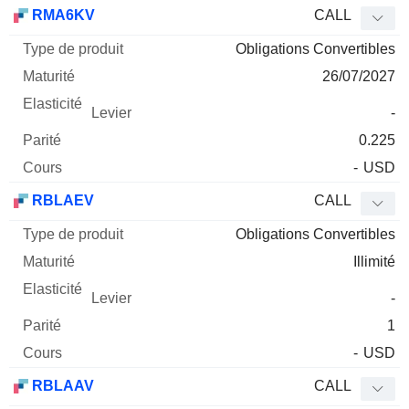
Type
RMA6KV
CALL
de
Obligations Convertibles
Mnemo
Type
produit
Maturité
Elasticité
Levier
Parité
Co
26/07/2027
-
0.225
-
USD
RBLAEV
CALL
Obligations Convertibles
Illimité
-
1
-
USD
RBLAAV
CALL