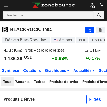
BLACKROCK, INC.
1 136,39
$
+0,63%
BLACKROCK, INC.
Dérivés BlackRock, Inc.
Actions
BLK
US09290
Marché Fermé -
NYSE
22:00:02 07/08/2026
Varia. 1 janv.
USD
+0,63%
1 136,39
+6,17%
Synthèse
Cotations
Graphiques
Actualités
Soci
Tous
Warrants
Turbos
Produits de levier
Produits d'inv
Filtres
Produits Dérivés