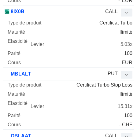
-
EUR
8IX0B
CALL
Certificat Turbo
Illimité
5.03x
100
-
EUR
PUT
MBLALT
Certificat Turbo Stop Loss
Illimité
15.31x
100
-
CHF
CALL
OBLAAT