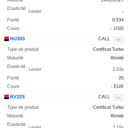
-
0.534
-
USD
HU35S
CALL
Certificat Turbo
Illimité
2.03x
20
-
EUR
BV22S
CALL
Certificat Turbo
Illimité
2.19x