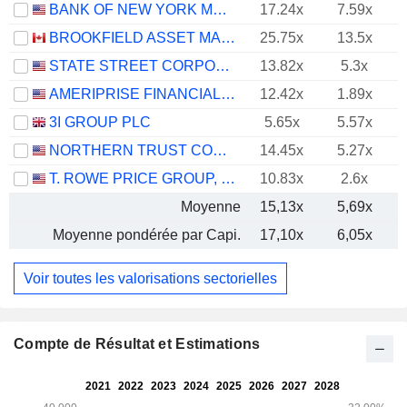
BANK OF NEW YORK MELLON CORPORATION (THE)
17.24x
7.59x
BROOKFIELD ASSET MANAGEMENT LTD.
25.75x
13.5x
STATE STREET CORPORATION
13.82x
5.3x
AMERIPRISE FINANCIAL, INC.
12.42x
1.89x
3I GROUP PLC
5.65x
5.57x
NORTHERN TRUST CORPORATION
14.45x
5.27x
T. ROWE PRICE GROUP, INC.
10.83x
2.6x
Moyenne
15,13x
5,69x
Moyenne pondérée par Capi.
17,10x
6,05x
Voir toutes les valorisations sectorielles
Compte de Résultat et Estimations