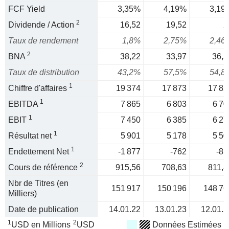
FCF Yield
3,35%
4,19%
3,19
2
Dividende / Action
16,52
19,52
2
Taux de rendement
1,8%
2,75%
2,46
2
BNA
38,22
33,97
36,5
Taux de distribution
43,2%
57,5%
54,8
1
Chiffre d'affaires
19 374
17 873
17 85
1
EBITDA
7 865
6 803
6 70
1
EBIT
7 450
6 385
6 27
1
Résultat net
5 901
5 178
5 50
1
Endettement Net
-1 877
-762
-81
2
Cours de référence
915,56
708,63
811,8
Nbr de Titres (en
151 917
150 196
148 76
Milliers)
Date de publication
14.01.22
13.01.23
12.01.2
1
2
USD en Millions
USD
Données Estimées