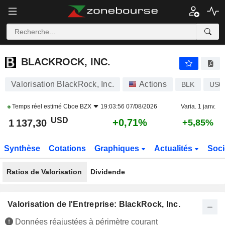
BLACKROCK, INC.
1 137,30
$
+0,71%
BLACKROCK, INC.
Valorisation BlackRock, Inc.
Actions
BLK
US0
Temps réel estimé
Cboe BZX
19:03:56 07/08/2026
Varia. 1 janv.
USD
+0,71%
1 137,30
+5,85%
Synthèse
Cotations
Graphiques
Actualités
Soci
Ratios de Valorisation
Dividende
Valorisation de l'Entreprise: BlackRock, Inc.
Données réajustées à périmètre courant