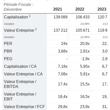
Période Fiscale :
2021
2022
2023
Décembre
1
Capitalisation
139 089
106 433
120 76
Variation
-
-23,48%
13,4
1
Valeur Entreprise
137 212
105 671
119 94
Variation
-
-22,99%
13,5
PER
24x
20,9x
22,2
PBR
3,68x
2,81x
3,06
PEG
-
-1,9x
2,97
Capitalisation / CA
7,18x
5,95x
6,76
Valeur Entreprise / CA
7,08x
5,91x
6,72
Valeur Entreprise /
17,4x
15,5x
17,9
EBITDA
Valeur Entreprise /
18,4x
16,5x
19,1
EBIT
Valeur Entreprise / FCF
29,8x
23,9x
31,4