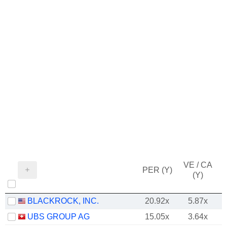
VE / CA
PER (Y)
(Y)
BLACKROCK, INC.
20.92x
5.87x
UBS GROUP AG
15.05x
3.64x