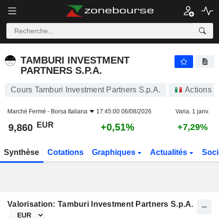
TAMBURI INVESTMENT PARTNERS S.P.A.
9,860
€
+0,51%
TAMBURI INVESTMENT
PARTNERS S.P.A.
Cours Tamburi Investment Partners S.p.A.
Actions
Marché Fermé -
Borsa Italiana
17:45:00 06/08/2026
Varia. 1 janv.
EUR
+0,51%
9,860
+7,29%
Synthèse
Cotations
Graphiques
Actualités
Soci
Valorisation: Tamburi Investment Partners S.p.A.