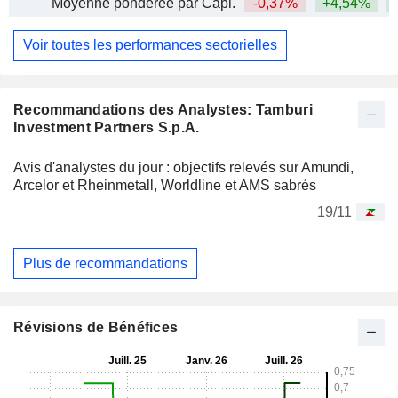
Moyenne pondérée par Capi.
-0,37%
+4,54%
+
Voir toutes les performances sectorielles
Recommandations des Analystes: Tamburi
Investment Partners S.p.A.
Avis d'analystes du jour : objectifs relevés sur Amundi,
Arcelor et Rheinmetall, Worldline et AMS sabrés
19/11
Plus de recommandations
Révisions de Bénéfices