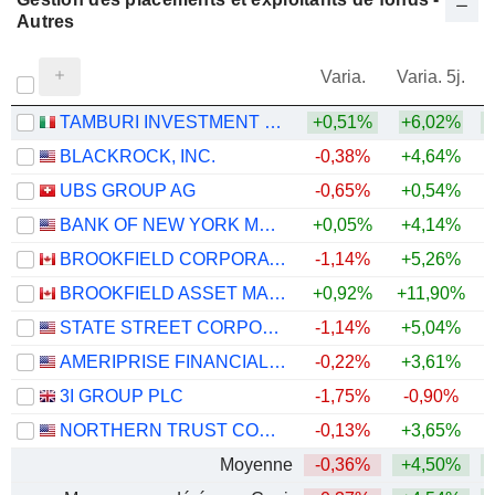
Autres
Varia.
Varia. 5j.
TAMBURI INVESTMENT PARTNERS S.P.A.
+0,51%
+6,02%
+
BLACKROCK, INC.
-0,38%
+4,64%
UBS GROUP AG
-0,65%
+0,54%
+
BANK OF NEW YORK MELLON CORPORATION (THE)
+0,05%
+4,14%
+
BROOKFIELD CORPORATION
-1,14%
+5,26%
BROOKFIELD ASSET MANAGEMENT LTD.
+0,92%
+11,90%
STATE STREET CORPORATION
-1,14%
+5,04%
+
AMERIPRISE FINANCIAL, INC.
-0,22%
+3,61%
+
3I GROUP PLC
-1,75%
-0,90%
NORTHERN TRUST CORPORATION
-0,13%
+3,65%
+
Moyenne
-0,36%
+4,50%
+