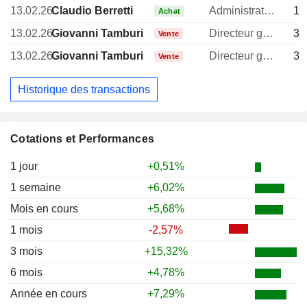
13.02.26
Claudio Berretti
Administrateur
19
Achat
13.02.26
Giovanni Tamburi
Directeur general
39
Vente
13.02.26
Giovanni Tamburi
Directeur general
39
Vente
Historique des transactions
Cotations et Performances
1 jour
+0,51%
1 semaine
+6,02%
Mois en cours
+5,68%
1 mois
-2,57%
3 mois
+15,32%
6 mois
+4,78%
Année en cours
+7,29%