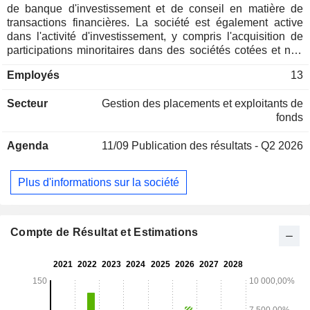
de banque d'investissement et de conseil en matière de
transactions financières. La société est également active
dans l'activité d'investissement, y compris l'acquisition de
participations minoritaires dans des sociétés cotées et non
cotées. En outre, elle est impliquée dans l'investissement
Employés
13
dans des actions détenues par des fonds d'investissement
privés, des banques, des sociétés financières et des
Secteur
Gestion des placements et exploitants de
compagnies d'assurance, ainsi que dans l'acquisition
fonds
d'investissements dans des entités engagées dans le
secteur du capital-investissement. Tamburi Investment
Agenda
11/09
Publication des résultats - Q2 2026
Partners SpA fournit des services de conseil dans le secteur
de la finance d'entreprise. Le portefeuille d'activités de la
société comprend des entreprises telles que Between Srl,
Plus d'informations sur la société
Datalogic Group, Bolzoni Auramo, Gatti % Co. et Tamburi &
Associati, entre autres. En janvier 2014, Tamburi Investment
Partners SpA crée TIP pre - IPO SpA. En mars 2014, elle a
vendu la totalité de sa participation dans Datalogic SpA, soit
Compte de Résultat et Estimations
6,4 %.