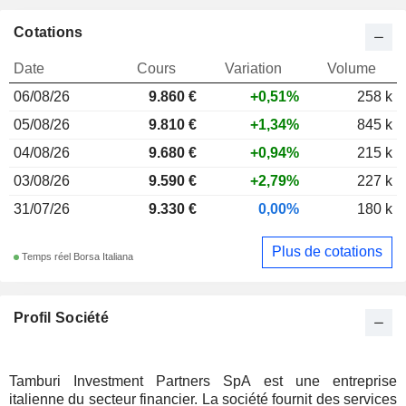
Cotations
Date
Cours
Variation
Volume
06/08/26
9.860 €
+0,51%
258 k
05/08/26
9.810 €
+1,34%
845 k
04/08/26
9.680 €
+0,94%
215 k
03/08/26
9.590 €
+2,79%
227 k
31/07/26
9.330 €
0,00%
180 k
Plus de cotations
Temps réel Borsa Italiana
Profil Société
Tamburi Investment Partners SpA est une entreprise
italienne du secteur financier. La société fournit des services