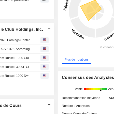
le Club Holdings, Inc.
BJ’s Wholesale Club Announces Second Quarter Fiscal 2026 Earnings Conference Call Date
BJ's Wholesale Club Holdings Insider Sold Shares Worth $725,375, According to a Recent SEC Filing
BJ's Wholesale Club Holdings, Inc.(NYSE:BJ) dropped from Russell 1000 Growth-Defensive Index
Plus de notations
BJ's Wholesale Club Holdings, Inc.(NYSE:BJ) dropped from Russell 3000E Growth Benchmark
BJ's Wholesale Club Holdings, Inc.(NYSE:BJ) dropped from Russell 1000 Dynamic Index
Consensus des Analyste
Vente
Ach
Recommandation moyenne
AC
s de Cours
Nombre d'Analystes
Dernier Cours de Cloture