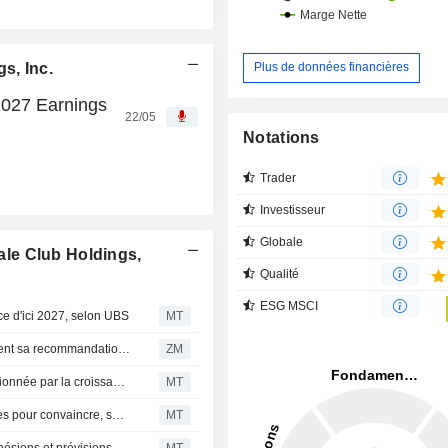
s, Inc.
Plus de données financières
2027 Earnings
22/05
Notations
Trader
Investisseur
Globale
le Club Holdings,
Qualité
ESG MSCI
ce d'ici 2027, selon UBS
MT
BJ'S WHOLESALE CLUB HOLDINGS, INC. : UBS maintient sa recommandation à l'achat
ZM
BJ's Wholesale Club : la rupture haussiére du titre conditionnée par la croissance pérenne des ventes à périmètre constant, selon BofA
MT
BJ's Wholesale Club doit stabiliser et redresser ses ventes pour convaincre, selon BofA
MT
BJ's Wholesale : ralentissement de la croissance des adhésions et prévisions modestes pour 2026, selon UBS
MT