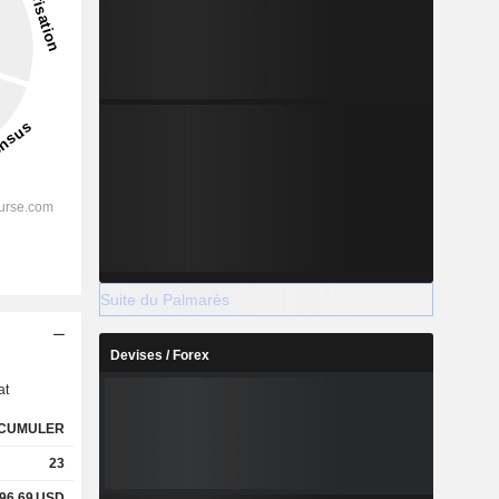
Suite du Palmarès
s
Devises / Forex
at
CUMULER
23
96,69
USD