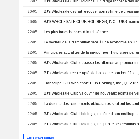
17/07
26/05
BJ's Wholesale devrait retrouver son rythme de croissan
26/05
22/05
Les plus fortes baisses à la mi-séance
22/05
Le secteur de la distribution face à une économie en 'K'
22/05
22/05
22/05
22/05
22/05
22/05
22/05
22/05
Plus d'actualités