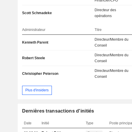
Financier/CFO
Directeur des
Scott Schmadeke
opérations
Administrateur
Titre
Directeur/Membre du
Kenneth Parent
Conseil
Directeur/Membre du
Robert Steele
Conseil
Directeur/Membre du
Christopher Peterson
Conseil
Plus d'insiders
Dernières transactions d'initiés
Date
Initié
Type
Poste principa