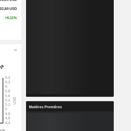
02,60
USD
+6,11%
Matières Premières