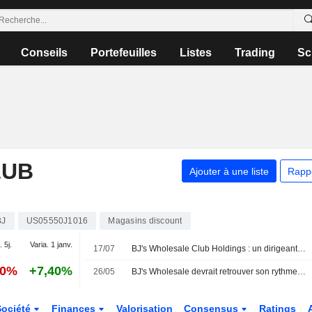
Conseils
Portefeuilles
Listes
Trading
Sc
LUB
Ajouter à une liste
Rapp
BJ
US05550J1016
Magasins discount
. 5j.
Varia. 1 janv.
17/07
BJ's Wholesale Club Holdings : un dirigeant cède des actions pour 725 375 $, selon un document de la SEC
30%
+7,40%
26/05
BJ's Wholesale devrait retrouver son rythme de croissance d'ici 2027, selon UBS
Société
Finances
Valorisation
Consensus
Ratings