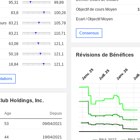
95,31
99,89
Objectif de cours Moyen
1
83,8
100,26
Ecart / Objectif Moyen
ours
83,21
105,78
Consensus
83,21
110,71
63,08
121,1
50,18
121,1
Révisions de Bénéfices
18,84
121,1
otations
lub Holdings, Inc.
Age
Depuis
53
09/04/2021
44
19/04/2021