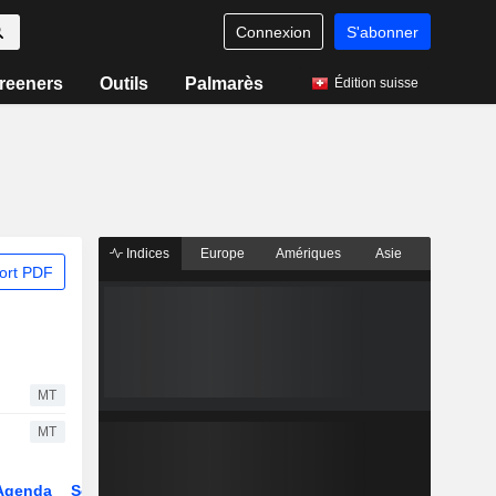
Connexion
S'abonner
reeners
Outils
Palmarès
Édition suisse
Indices
Europe
Amériques
Asie
ort PDF
MT
MT
Agenda
Secteur
Dérivés
Fonds et ETFs