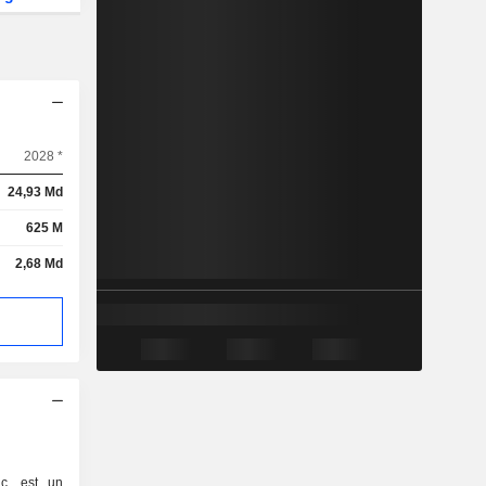
2028 *
24,93 Md
625 M
2,68 Md
nc. est un