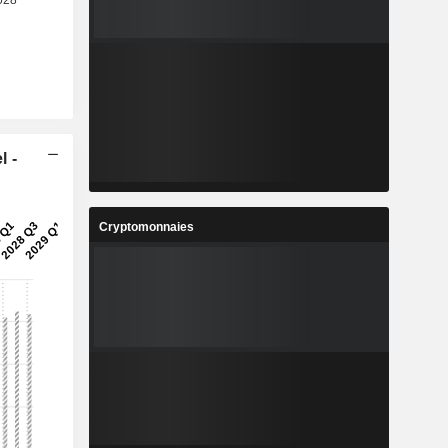
l -
Cryptomonnaies