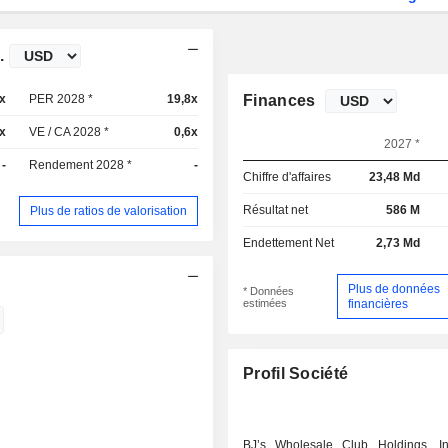
.
x
PER 2028 *
19,8x
Finances
x
VE / CA 2028 *
0,6x
2027 *
-
Rendement 2028 *
-
Chiffre d'affaires
23,48 Md
Résultat net
586 M
Plus de ratios de valorisation
Endettement Net
2,73 Md
Plus de données
* Données
estimées
financières
Profil Société
BJ’s Wholesale Club Holdings, I