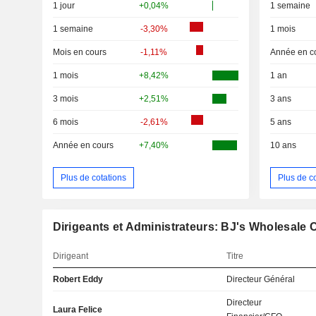
1 jour
+0,04%
1 semaine
1 semaine
-3,30%
1 mois
Mois en cours
-1,11%
Année en c
1 mois
+8,42%
1 an
3 mois
+2,51%
3 ans
6 mois
-2,61%
5 ans
Année en cours
+7,40%
10 ans
Plus de cotations
Plus de c
Dirigeants et Administrateurs: BJ's Wholesale C
Dirigeant
Titre
Robert Eddy
Directeur Général
Directeur
Laura Felice