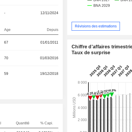
-
12/11/2024
Révisions des estimations
Age
Depuis
67
01/01/2011
Chiffre d'affaires trimestrie
Taux de surprise
70
01/03/2016
59
19/12/2018
l
Quantité
% Capi.