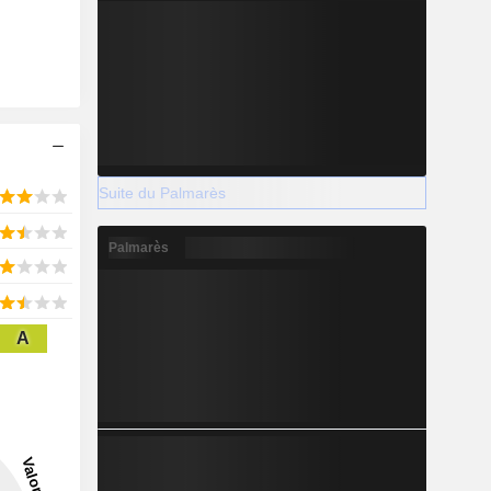
Suite du Palmarès
Palmarès
A