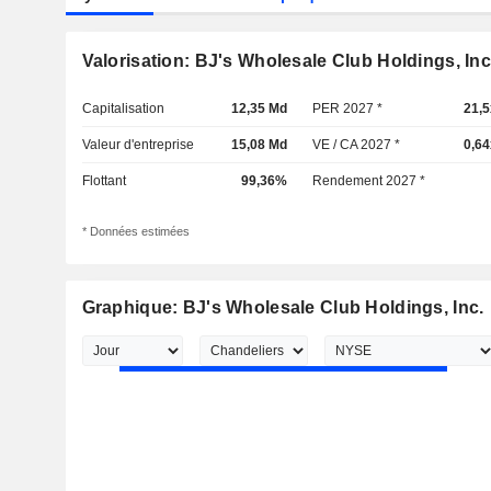
Valorisation: BJ's Wholesale Club Holdings, Inc
Capitalisation
12,35 Md
PER 2027 *
21,5
Valeur d'entreprise
15,08 Md
VE / CA 2027 *
0,64
Flottant
99,36%
Rendement 2027 *
* Données estimées
Graphique: BJ's Wholesale Club Holdings, Inc.