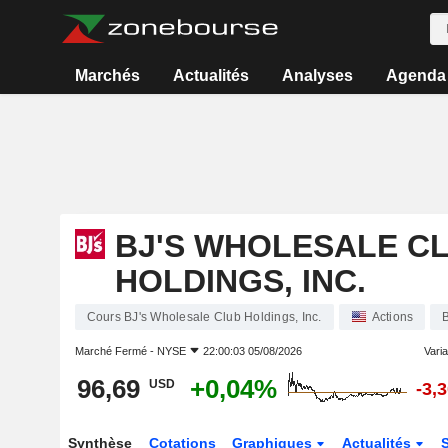
Marchés
Actualités
Analyses
Agenda
BJ'S WHOLESALE C
HOLDINGS, INC.
Cours BJ's Wholesale Club Holdings, Inc.
Actions
Marché Fermé -
NYSE
22:00:03 05/08/2026
Varia
96,69
+0,04%
USD
-3,
Synthèse
Cotations
Graphiques
Actualités