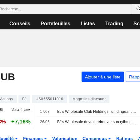
Conseils
Portefeuilles
Listes
Trading
Sc
LUB
Ajouter à une liste
Rapp
Actions
BJ
US05550J1016
Magasins discount
5j.
Varia. 1 janv.
17/07
BJ's Wholesale Club Holdings : un dirigeant cède des actions pour 725 375 $, selon un document de la SEC
3%
+7,16%
26/05
BJ's Wholesale devrait retrouver son rythme de croissance d'ici 2027, selon UBS
Société
Finances
Valorisation
Consensus
Ratings