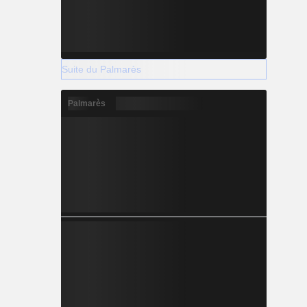
Suite du Palmarès
Palmarès