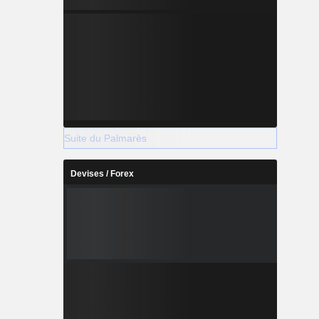
Suite du Palmarès
Devises / Forex