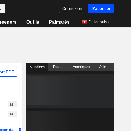
Connexion
S'abonner
reeners
Outils
Palmarès
Édition suisse
Indices
Europe
Amériques
Asie
ort PDF
MT
MT
Agenda
Secteur
Dérivés
Fonds et ETFs