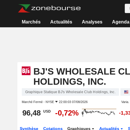
Marchés
Actualités
Analyses
Agenda
BJ'S WHOLESALE C
HOLDINGS, INC.
Graphique Statique BJ's Wholesale Club Holdings, Inc.
Marché Fermé -
NYSE
22:00:03 07/08/2026
Varia. 
96,48
-0,72%
USD
-1,3
Synthèse
Cotations
Graphiques
Actualités