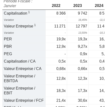
Période Fiscale :
2022
2023
2024
Janvier
1
Capitalisation
8 366
9 742
8 58
Variation
-
16,45%
-11,9
1
Valeur Entreprise
11 271
12 797
11 46
Variation
-
13,55%
-10,3
PER
19,9x
19,3x
16,6
PBR
12,9x
9,27x
5,87
PEG
-
0,9x
5,2
Capitalisation / CA
0,5x
0,5x
0,43
Valeur Entreprise / CA
0,68x
0,66x
0,57
Valeur Entreprise /
12,8x
12,3x
10,6
EBITDA
Valeur Entreprise /
18,3x
17,3x
14,3
EBIT
Valeur Entreprise / FCF
21,4x
30,6x
43,4