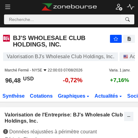
BJ'S WHOLESALE CLUB HOLDINGS, INC.
96,48
$
-0,72%
BJ'S WHOLESALE CLUB
HOLDINGS, INC.
Valorisation BJ's Wholesale Club Holdings, Inc.
Act
Marché Fermé -
NYSE
22:00:03 07/08/2026
Varia. 1 janv.
USD
-0,72%
96,48
+7,16%
Synthèse
Cotations
Graphiques
Actualités
Soci
Valorisation de l'Entreprise: BJ's Wholesale Club
Holdings, Inc.
Données réajustées à périmètre courant