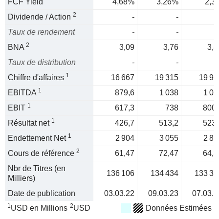
FCF Yield
4,68%
3,26%
2,3
2
Dividende / Action
-
-
Taux de rendement
-
-
2
BNA
3,09
3,76
3,8
Taux de distribution
-
-
1
Chiffre d'affaires
16 667
19 315
19 96
1
EBITDA
879,6
1 038
1 08
1
EBIT
617,3
738
800,
1
Résultat net
426,7
513,2
523,
1
Endettement Net
2 904
3 055
2 88
2
Cours de référence
61,47
72,47
64,3
Nbr de Titres (en
136 106
134 434
133 38
Milliers)
Date de publication
03.03.22
09.03.23
07.03.2
1
2
USD en Millions
USD
Données Estimées