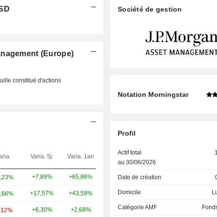
USD
Société de gestion
anagement (Europe)
ille constitué d'actions
Notation Morningstar
Profil
Actif total
aria.
Varia. 5j.
Varia. 1an
Poids
au 30/06/2026
+7,89%
+65,86%
1,83%
,23%
Date de création
Domicile
L
+17,57%
+43,59%
1,67%
,66%
Catégorie AMF
Fonds
+6,30%
+2,68%
1,52%
,12%