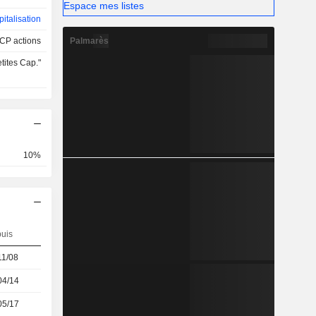
Espace mes listes
italisation
Palmarès
CP actions
tites Cap."
10%
uis
11/08
04/14
05/17