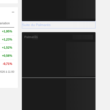
ariation
Suite du Palmarès
+1,95%
Palmarès
+1,23%
+1,52%
+0,58%
-0,71%
2026 à 11:00