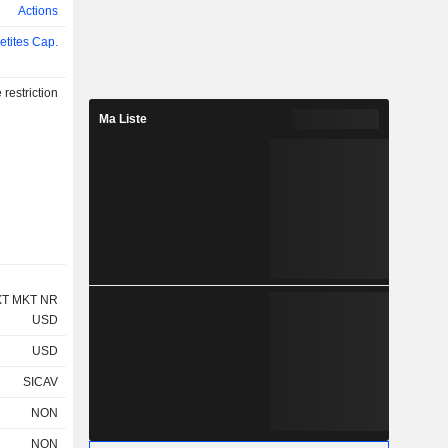
Actions
etites Cap.
restriction
Ma Liste
XT MKT NR
USD
USD
SICAV
NON
NON