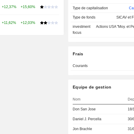
+12,37%
+15,60%
Type de capitalisation
Cap
Type de fonds
SICAV et F
+11,62%
+12,03%
investment
Actions USA "Moy. et Pe
focus
Frais
Courants
Equipe de gestion
Nom
Dep
Don San Jose
18/
Daniel J. Percella
30/
Jon Brachle
31/