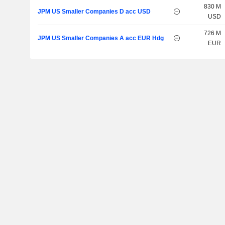
830 M
JPM US Smaller Companies D acc USD
USD
726 M
JPM US Smaller Companies A acc EUR Hdg
EUR