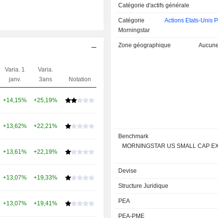
Catégorie d'actifs générale
Catégorie
Actions Etats-Unis P
Morningstar
Zone géographique
Aucune 
Varia. 1
Varia.
janv.
3ans
Notation
+14,15%
+25,19%
+13,62%
+22,21%
Benchmark
MORNINGSTAR US SMALL CAP E
+13,61%
+22,19%
Devise
+13,07%
+19,33%
Structure Juridique
PEA
+13,07%
+19,41%
PEA-PME