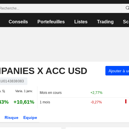
Conseils
Portefeuilles
Listes
Trading
Sc
PANIES X ACC USD
Ajouter à u
LU0143838083
. 5j.
Varia. 1 janv.
Mois en cours
+2,77%
43%
+10,61%
1 mois
-0,27%
Risque
Equipe