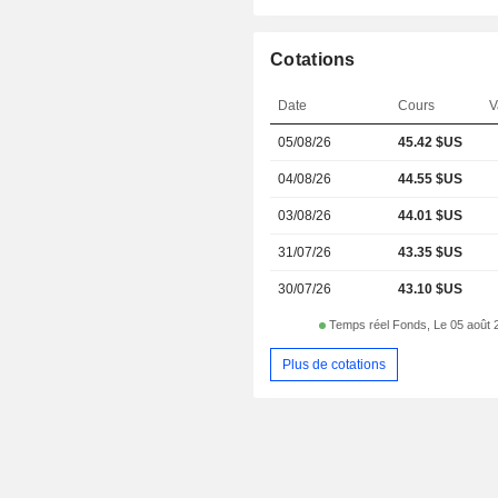
Cotations
Date
Cours
V
05/08/26
45.42 $US
04/08/26
44.55 $US
03/08/26
44.01 $US
31/07/26
43.35 $US
30/07/26
43.10 $US
Temps réel Fonds, Le 05 août 
Plus de cotations