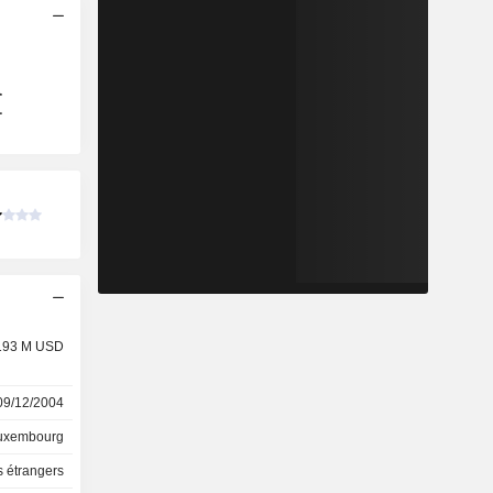
193 M USD
09/12/2004
uxembourg
 étrangers