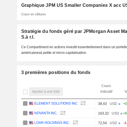
Graphique JPM US Smaller Companies X acc 
Cours en clôtures
Stratégie du fonds géré par JPMorgan Asset M
S.à r.l.
Ce Compartiment en actions investit essentiellement dans un portefeu
américainesà petite et micro-capitalisation.
3 premières positions du fonds
Cours
Ajouter à une liste
indicatif
V
ELEMENT SOLUTIONS INC
38,43
USD
+0
NOVANTA INC.
163,32
USD
+6
LOAR HOLDINGS INC.
72,54
USD
-4