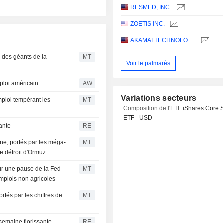
RESMED, INC.
ZOETIS INC.
AKAMAI TECHNOLOGIES, INC.
 des géants de la
MT
Voir le palmarès
ploi américain
AW
Variations secteurs
emploi tempérant les
MT
Composition de l'ETF
iShares Core 
ETF - USD
sante
RE
ne, portés par les méga-
MT
le détroit d'Ormuz
sur une pause de la Fed
MT
emplois non agricoles
tés par les chiffres de
MT
 semaine florissante
RE