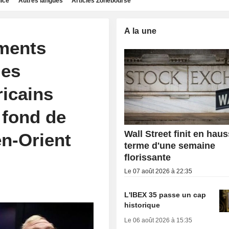
dice
Autres langues
Articles Zonebourse
A la une
ments
les
ricains
 fond de
Wall Street finit en hau
n-Orient
terme d'une semaine
florissante
Le 07 août 2026 à 22:35
L'IBEX 35 passe un cap
historique
Le 06 août 2026 à 15:35