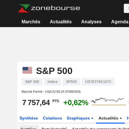
Marchés
Actualités
Analyses
Agenda
S&P 500
S&P 500
Indice
SP500
US78378X1072
Marché Fermé - USA
22:50:24 07/08/2026
7 757,64
+0,62%
PTS
Synthèse
Cotations
Graphiques
Actualités