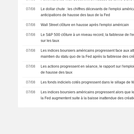
07/08
Le dollar chute : les chiffres décevants de l'emploi améri
anticipations de hausse des taux de la Fed
07/08
Wall Street clôture en hausse après l'emploi américain
07/08
Le S&P 500 clôture à un niveau record, la faiblesse de l'e
sur les taux
07/08
Les indices boursiers américains progressent face aux at
maintien du statu quo de la Fed après la faiblesse des cr
07/08
Les actions progressent en séance, le rapport sur l'emplo
de hausse des taux
07/08
Les fonds indiciels cotés progressent dans le sillage de W
07/08
Les indices boursiers américains progressent alors que l
la Fed augmentent suite à la baisse inattendue des créat
agricoles