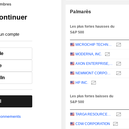
membres
Palmarès
ontinuer
Les plus fortes hausses du
S&P 500
 un compte
MICROCHIP TECHNOLOGY INCORPORATED
le
MODERNA, INC.
AXON ENTERPRISE, INC.
e
NEWMONT CORPORATION
dIn
HP INC.
Les plus fortes baisses du
l
S&P 500
TARGA RESOURCES CORP.
abonnements
CDW CORPORATION