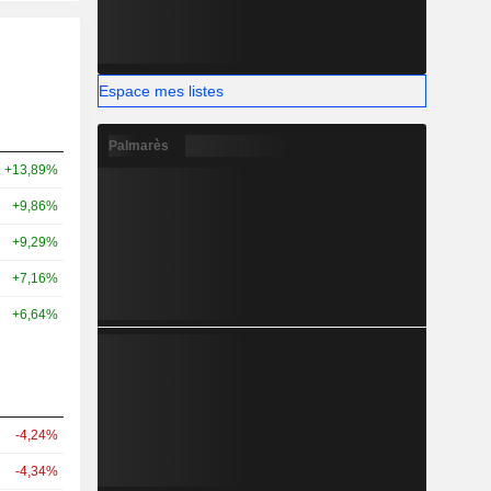
Espace mes listes
Palmarès
+13,89%
+9,86%
+9,29%
+7,16%
+6,64%
-4,24%
-4,34%