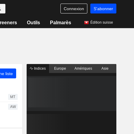
Connexion
S'abonner
reeners
Outils
Palmarès
Édition suisse
Indices
Europe
Amériques
Asie
ne liste
MT
AW