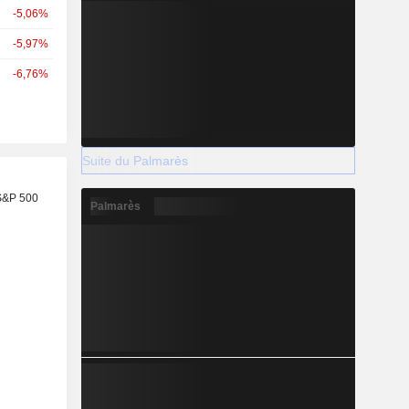
-5,06%
-5,97%
-6,76%
Suite du Palmarès
S&P 500
Palmarès