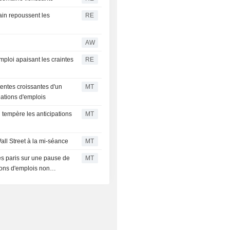
cain repoussent les
RE
AW
mploi apaisant les craintes
RE
tentes croissantes d'un
MT
éations d'emplois
i tempère les anticipations
MT
all Street à la mi-séance
MT
es paris sur une pause de
MT
ions d'emplois non