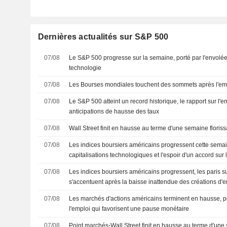
Dernières actualités sur S&P 500
07/08
Le S&P 500 progresse sur la semaine, porté par l'envolée
technologie
07/08
Les Bourses mondiales touchent des sommets après l'em
07/08
Le S&P 500 atteint un record historique, le rapport sur l'
anticipations de hausse des taux
07/08
Wall Street finit en hausse au terme d'une semaine floris
07/08
Les indices boursiers américains progressent cette semai
capitalisations technologiques et l'espoir d'un accord sur 
07/08
Les indices boursiers américains progressent, les paris 
s'accentuent après la baisse inattendue des créations d'
07/08
Les marchés d'actions américains terminent en hausse, por
l'emploi qui favorisent une pause monétaire
07/08
Point marchés-Wall Street finit en hausse au terme d'une