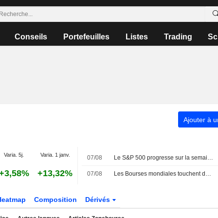
Conseils
Portefeuilles
Listes
Trading
Sc
Ajouter à u
Varia. 5j.
Varia. 1 janv.
07/08
Le S&P 500 progresse sur la semaine, porté par l'envolée des géants de la technologie
+3,58%
+13,32%
07/08
Les Bourses mondiales touchent des sommets après l'emploi américain
Heatmap
Composition
Dérivés