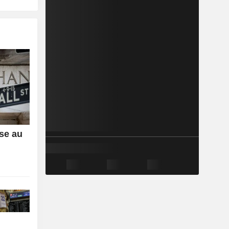
sse au