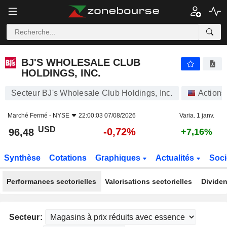
BJ'S WHOLESALE CLUB HOLDINGS, INC.
96,48
$
-0,72%
BJ'S WHOLESALE CLUB
HOLDINGS, INC.
Secteur BJ's Wholesale Club Holdings, Inc.
Actions
Marché Fermé -
NYSE
22:00:03 07/08/2026
Varia. 1 janv.
USD
-0,72%
96,48
+7,16%
Synthèse
Cotations
Graphiques
Actualités
Soci
Performances sectorielles
Valorisations sectorielles
Dividen
Secteur: