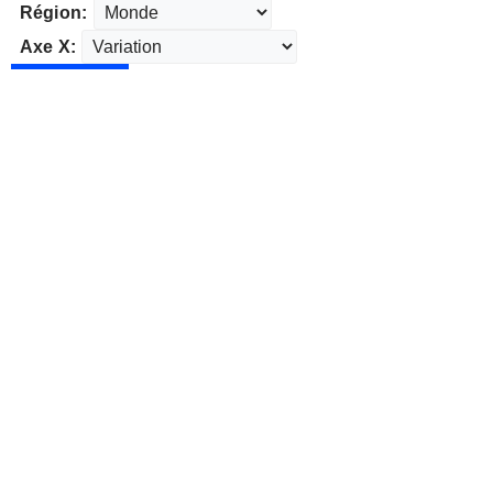
Région:
Axe X: