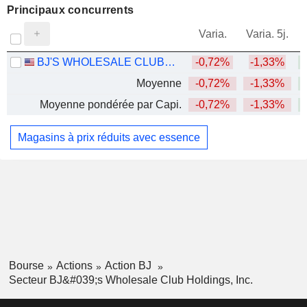
Principaux concurrents
V
Varia.
Varia. 5j.
BJ'S WHOLESALE CLUB HOLDINGS, INC.
-0,72%
-1,33%
+
Moyenne
-0,72%
-1,33%
+
Moyenne pondérée par Capi.
-0,72%
-1,33%
+
Magasins à prix réduits avec essence
Bourse
Actions
Action BJ
Secteur BJ&#039;s Wholesale Club Holdings, Inc.