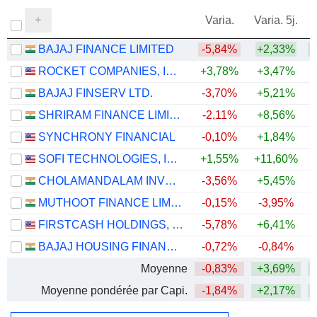
Varia.
Varia. 5j.
BAJAJ FINANCE LIMITED
-5,84%
+2,33%
+
ROCKET COMPANIES, INC.
+3,78%
+3,47%
BAJAJ FINSERV LTD.
-3,70%
+5,21%
SHRIRAM FINANCE LIMITED
-2,11%
+8,56%
+
SYNCHRONY FINANCIAL
-0,10%
+1,84%
+
SOFI TECHNOLOGIES, INC.
+1,55%
+11,60%
CHOLAMANDALAM INVESTMENT AND FINANCE COMPANY LIMITED
-3,56%
+5,45%
+
MUTHOOT FINANCE LIMITED
-0,15%
-3,95%
+
FIRSTCASH HOLDINGS, INC.
-5,78%
+6,41%
+
BAJAJ HOUSING FINANCE LIMITED
-0,72%
-0,84%
Moyenne
-0,83%
+3,69%
+
Moyenne pondérée par Capi.
-1,84%
+2,17%
+