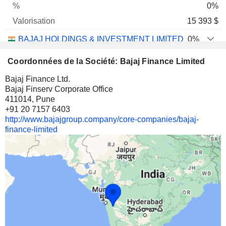
0%
15 393 $
BAJAJ HOLDINGS & INVESTMENT LIMITED
0%
75
Coordonnées de la Société: Bajaj Finance Limited
0%
Bajaj Finance Ltd.
8 408 $
Bajaj Finserv Corporate Office
411014, Pune
+91 20 7157 6403
http://www.bajajgroup.company/core-companies/bajaj-
finance-limited