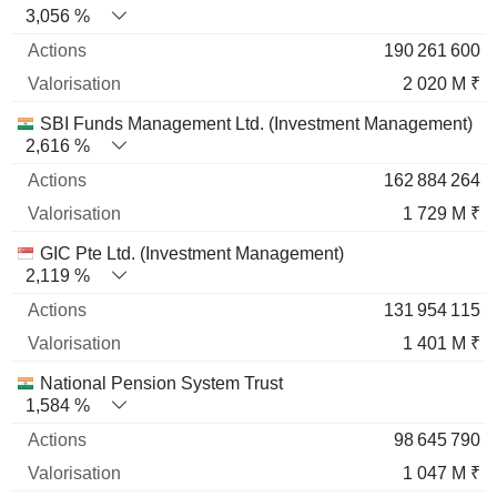
3,056 %
190 261 600
2 020 M ₹
SBI Funds Management Ltd. (Investment Management)
2,616 %
162 884 264
1 729 M ₹
GIC Pte Ltd. (Investment Management)
2,119 %
131 954 115
1 401 M ₹
National Pension System Trust
1,584 %
98 645 790
1 047 M ₹