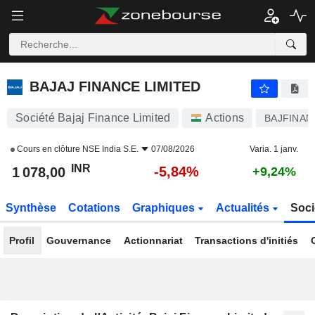
BAJAJ FINANCE LIMITED
1 078,00
₹
-5,84%
BAJAJ FINANCE LIMITED
Société Bajaj Finance Limited
Actions
BAJFINAN
Cours en clôture
NSE India S.E.
07/08/2026
Varia. 1 janv.
INR
-5,84%
1 078,00
+9,24%
Synthèse
Cotations
Graphiques
Actualités
Soci
Profil
Gouvernance
Actionnariat
Transactions d'initiés