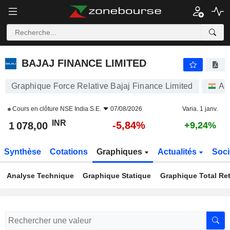
BAJAJ FINANCE LIMITED
1 078,00
₹
-5,84%
BAJAJ FINANCE LIMITED
Graphique Force Relative Bajaj Finance Limited
Ac
Cours en clôture
NSE India S.E.
07/08/2026
Varia. 1 janv.
INR
-5,84%
1 078,00
+9,24%
Synthèse
Cotations
Graphiques
Actualités
Soci
Analyse Technique
Graphique Statique
Graphique Total Re