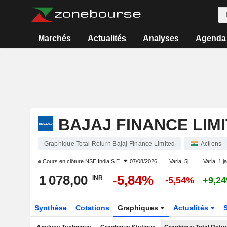
Marchés
Actualités
Analyses
Agenda
BAJAJ FINANCE LIM
Graphique Total Return Bajaj Finance Limited
Actions
Cours en clôture
NSE India S.E.
07/08/2026
Varia. 5j.
Varia. 1 j
1 078,00
-5,84%
INR
-5,54%
+9,2
Synthèse
Cotations
Graphiques
Actualités