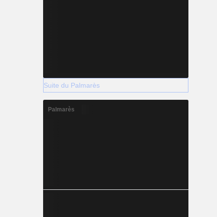
Suite du Palmarès
Palmarès