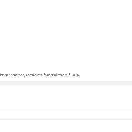
ériode concernée, comme s'ils étaient réinvestis à 100%.