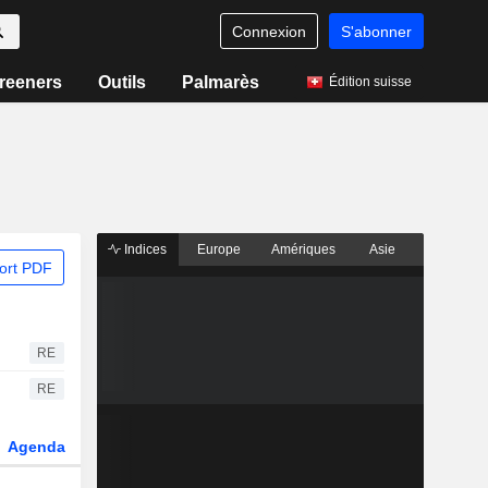
Connexion
S'abonner
reeners
Outils
Palmarès
Édition suisse
Indices
Europe
Amériques
Asie
ort PDF
RE
RE
Agenda
Secteur