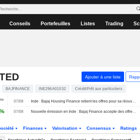
Conseils
Portefeuilles
Listes
Trading
Sc
ITED
Ajouter à une liste
Rapp
BAJFINANCE
INE296A01032
Crédit/Prêt aux particuliers
anv.
07/08
Inde : Bajaj Housing Finance retient les offres pour sa réouverture d'obligations, selon des banquiers
4%
07/08
Nouvelle émission en Inde : Bajaj Finance accepte des offres pour des obligations à 3 ans et 3 mois, selon des banquiers
Société
Finances
Valorisation
Consensus
Ratings