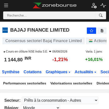
BAJAJ FINANCE LIMITED
1 144,80
₹
-1,21%
BAJAJ FINANCE LIMITED
Consensus sectoriel Bajaj Finance Limited
Actions
Cours en clôture
NSE India S.E.
06/08/2026
Varia. 1 janv.
INR
-1,21%
1 144,80
+16,01%
Synthèse
Cotations
Graphiques
Actualités
Soci
Performances sectorielles
Valorisations sectorielles
Dividen
Secteur:
Région: