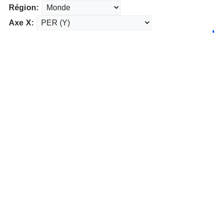
Région:
Axe X: