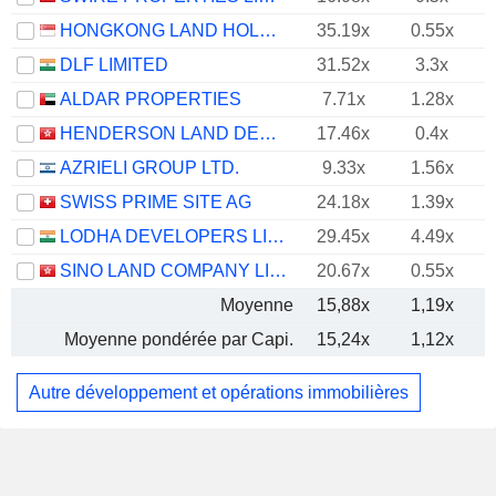
HONGKONG LAND HOLDINGS LIMITED
35.19x
0.55x
DLF LIMITED
31.52x
3.3x
ALDAR PROPERTIES
7.71x
1.28x
HENDERSON LAND DEVELOPMENT COMPANY LIMITED
17.46x
0.4x
AZRIELI GROUP LTD.
9.33x
1.56x
SWISS PRIME SITE AG
24.18x
1.39x
LODHA DEVELOPERS LIMITED
29.45x
4.49x
SINO LAND COMPANY LIMITED
20.67x
0.55x
Moyenne
15,88x
1,19x
Moyenne pondérée par Capi.
15,24x
1,12x
Autre développement et opérations immobilières